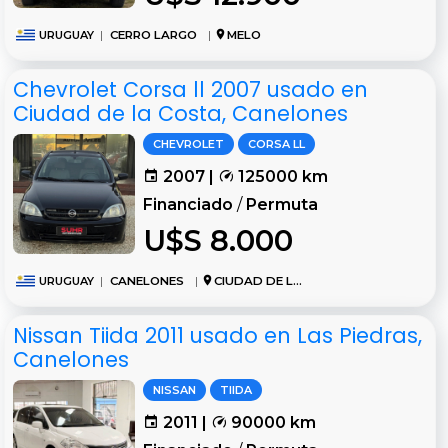
URUGUAY
|
CERRO LARGO
|
MELO
Chevrolet Corsa ll 2007 usado en
Ciudad de la Costa, Canelones
CHEVROLET
CORSA LL
2007 |
125000 km
Financiado
/
Permuta
U$S 8.000
URUGUAY
|
CANELONES
|
CIUDAD DE LA COSTA
Nissan Tiida 2011 usado en Las Piedras,
Canelones
NISSAN
TIIDA
2011 |
90000 km