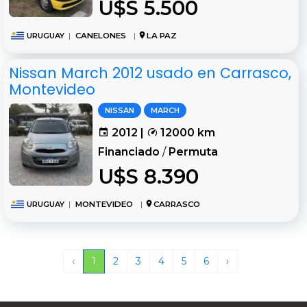
U$S 5.500
URUGUAY
|
CANELONES
|
LA PAZ
Nissan March 2012 usado en Carrasco,
Montevideo
NISSAN
MARCH
2012 |
12000 km
Financiado
/
Permuta
U$S 8.390
URUGUAY
|
MONTEVIDEO
|
CARRASCO
‹
1
2
3
4
5
6
›