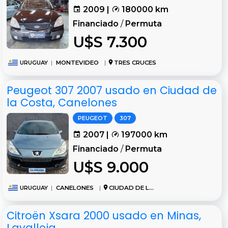
2009 |
180000 km
Financiado
/
Permuta
U$S 7.300
URUGUAY
|
MONTEVIDEO
|
TRES CRUCES
Peugeot 307 2007 usado en Ciudad de
la Costa, Canelones
PEUGEOT
307
2007 |
197000 km
Financiado
/
Permuta
U$S 9.000
URUGUAY
|
CANELONES
|
CIUDAD DE LA COSTA
Citroën Xsara 2000 usado en Minas,
Lavalleja