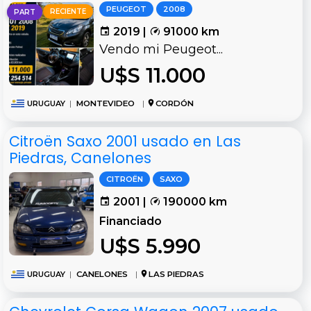
PEUGEOT
2008
RECIENTE
PART
2019 |
91000 km
Vendo mi Peugeot...
U$S 11.000
URUGUAY
|
MONTEVIDEO
|
CORDÓN
Citroën Saxo 2001 usado en Las
Piedras, Canelones
CITROËN
SAXO
2001 |
190000 km
Financiado
U$S 5.990
URUGUAY
|
CANELONES
|
LAS PIEDRAS