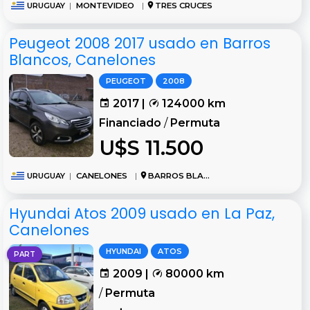
URUGUAY
|
MONTEVIDEO
|
TRES CRUCES
Peugeot 2008 2017 usado en Barros
Blancos, Canelones
PEUGEOT
2008
2017 |
124000 km
Financiado
/
Permuta
U$S 11.500
URUGUAY
|
CANELONES
|
BARROS BLANCOS
Hyundai Atos 2009 usado en La Paz,
Canelones
HYUNDAI
ATOS
PART
2009 |
80000 km
/
Permuta