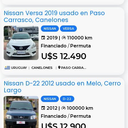
Nissan Versa 2019 usado en Paso
Carrasco, Canelones
NISSAN
VERSA
2019 |
110000 km
Financiado
/
Permuta
U$S 12.490
URUGUAY
|
CANELONES
|
PASO CARRASCO
Nissan D-22 2012 usado en Melo, Cerro
Largo
NISSAN
D-22
2012 |
100000 km
Financiado
/
Permuta
U$S 12.900