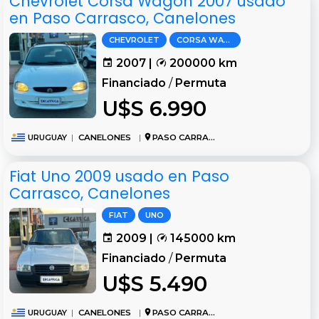
Chevrolet Corsa Wagon 2007 usado
en Paso Carrasco, Canelones
CHEVROLET
CORSA WAGON
2007 |
200000 km
Financiado
/
Permuta
U$S 6.990
URUGUAY
|
CANELONES
|
PASO CARRASCO
Fiat Uno 2009 usado en Paso
Carrasco, Canelones
FIAT
UNO
2009 |
145000 km
Financiado
/
Permuta
U$S 5.490
URUGUAY
|
CANELONES
|
PASO CARRASCO