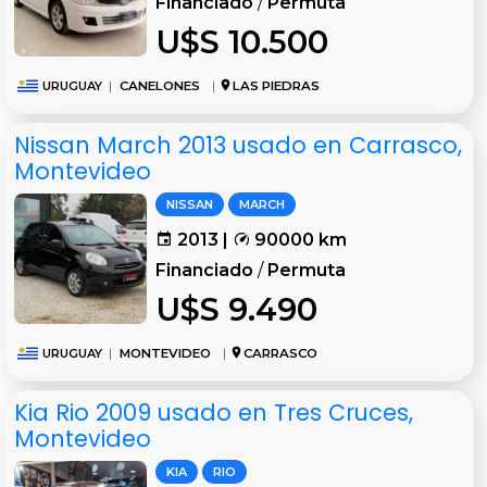
Financiado
/
Permuta
U$S 10.500
URUGUAY
|
CANELONES
|
LAS PIEDRAS
Nissan March 2013 usado en Carrasco,
Montevideo
NISSAN
MARCH
2013 |
90000 km
Financiado
/
Permuta
U$S 9.490
URUGUAY
|
MONTEVIDEO
|
CARRASCO
Kia Rio 2009 usado en Tres Cruces,
Montevideo
KIA
RIO