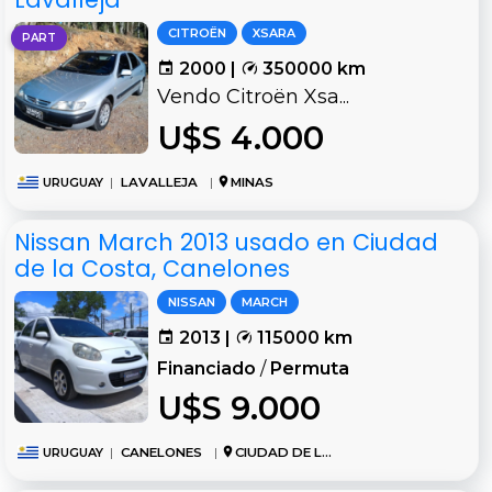
CITROËN
XSARA
PART
2000 |
350000 km
Vendo Citroën Xsa...
U$S 4.000
URUGUAY
|
LAVALLEJA
|
MINAS
Nissan March 2013 usado en Ciudad
de la Costa, Canelones
NISSAN
MARCH
2013 |
115000 km
Financiado
/
Permuta
U$S 9.000
URUGUAY
|
CANELONES
|
CIUDAD DE LA COSTA