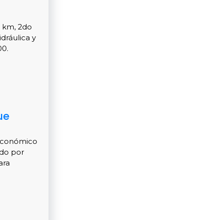
7 km, 2do
dráulica y
00.
ue
 económico
ido por
ara