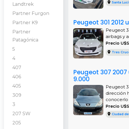
Santa Lucí
Landtrek
Partner Furgon
Peugeot 301 2012 
Partner K9
Peugeot 30
Partner
airbags y a
Patagónica
Precio U$S
5
Tres Cruc
4
407
Peugeot 307 2007 
406
9.000
405
Peugeot 30
dirección h
309
conocerlo e
3
Precio U$
207 SW
Ciudad de
205