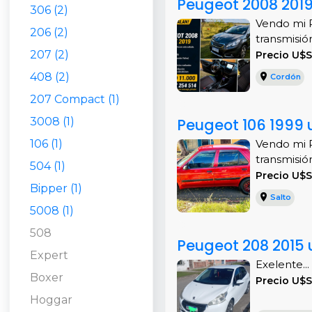
Peugeot 2008 2019
306 (2)
Vendo mi P
206 (2)
transmisió
207 (2)
Precio U$S
408 (2)
Cordón
207 Compact (1)
3008 (1)
Peugeot 106 1999 
106 (1)
Vendo mi P
transmisión
504 (1)
Precio U$
Bipper (1)
Salto
5008 (1)
508
Peugeot 208 2015 
Expert
Exelente...
Boxer
Precio U$S
Hoggar