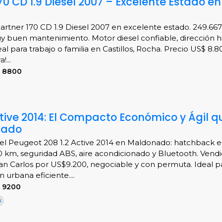
0 CD 1.9 Diesel 2007 – Excelente Estado en
rtner 170 CD 1.9 Diesel 2007 en excelente estado. 249.66
 buen mantenimiento. Motor diesel confiable, dirección hi
al para trabajo o familia en Castillos, Rocha. Precio US$ 8.8
!...
S 8800
ctive 2014: El Compacto Económico y Ágil q
nado
el Peugeot 208 1.2 Active 2014 en Maldonado: hatchback
0 km, seguridad ABS, aire acondicionado y Bluetooth. Vend
an Carlos por US$9.200, negociable y con permuta. Ideal p
 urbana eficiente....
S 9200
s