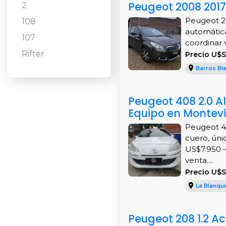
Peugeot 2008 2017
2
Peugeot 2
108
automática
107
coordinar vis
Rifter
Precio U$S
Barros Bl
Peugeot 408 2.0 Al
Equipo en Montev
Peugeot 40
cuero, úni
US$7.950 –
venta....
Precio U$S
La Blanqu
Peugeot 208 1.2 Ac