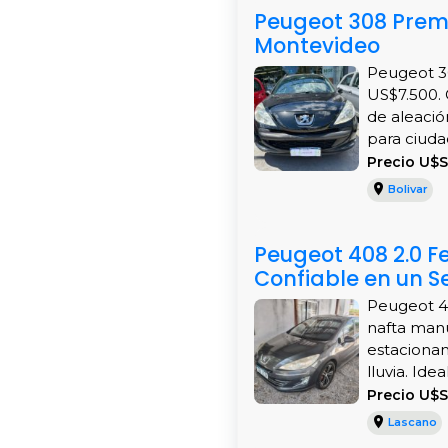
Peugeot 308 Premi
Montevideo
Peugeot 30
US$7.500. 
de aleació
para ciudad
Precio U$S
Bolivar
Peugeot 408 2.0 Fe
Confiable en un 
Peugeot 40
nafta manu
estacionam
lluvia. Ideal
Precio U$
Lascano