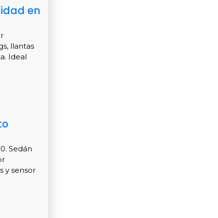
nidad en
r
s, llantas
a. Ideal
to
00. Sedán
or
s y sensor