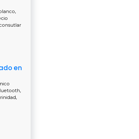
blanco,
ecio
consutlar
tado en
nico
luetooth,
inidad,