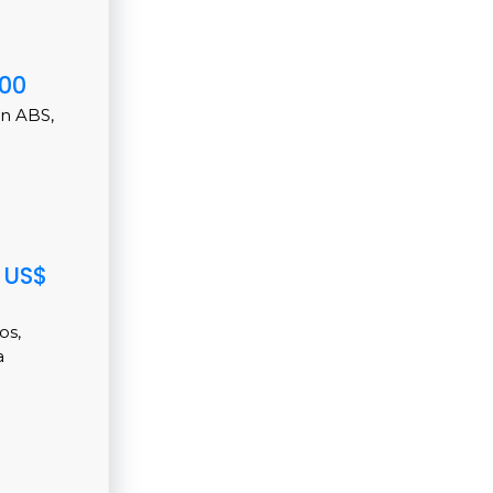
500
on ABS,
 US$
os,
a