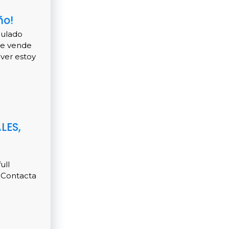
ño!
culado
se vende
 ver estoy
LES,
ull
¡Contacta