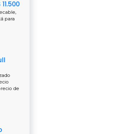
 11.500
ecable,
tá para
ll
izado
ecio
precio de
o