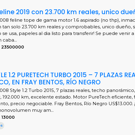
eline 2019 con 23.700 km reales, unico due
08 feline tope de gama motor 1.6 aspirado (no thp), inma
 tan solo 23.700 km reales y comprobables, unico dueño, 
se usa, papeles al dia listo para transferir! Se puede venir a
 caba...
R 23500000
E 1.2 PURETECH TURBO 2015 – 7 PLAZAS REA
O, EN FRAY BENTOS, RÍO NEGRO
08 Style 1.2 Turbo 2015, 7 plazas reales, techo panorámico,
 192.000 km, excelente estado. Motor PureTech eficiente, f
to, precio negociable. Fray Bentos, Río Negro US$13.000. 
 monovolumen muy am...
 13000
os