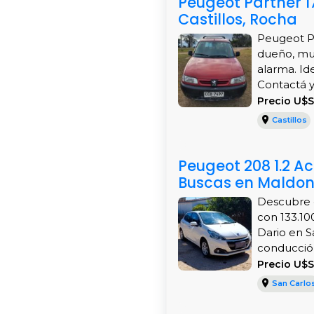
Peugeot Partner 17
Castillos, Rocha
Peugeot Pa
dueño, muy
alarma. Ide
Contactá ya
Precio U$
Castillos
Peugeot 208 1.2 A
Buscas en Maldo
Descubre 
con 133.10
Dario en S
conducción
Precio U$
San Carlo