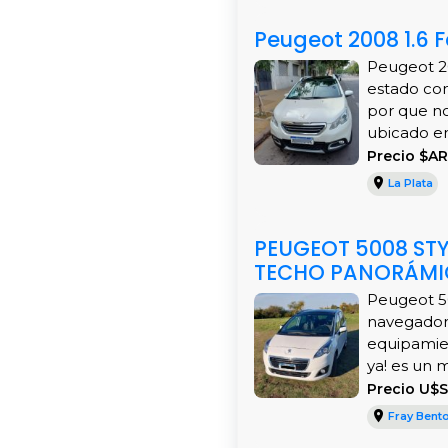
Peugeot 2008 1.6 F
Peugeot 20
estado con
por que no 
ubicado en
Precio $A
La Plata
PEUGEOT 5008 STYL
TECHO PANORÁMIC
Peugeot 50
navegador,
equipamien
ya! es un
Precio U$S
Fray Bent