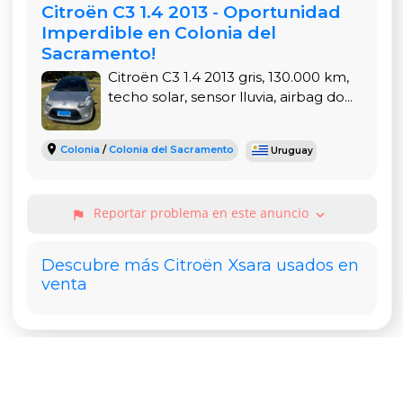
Citroën C3 1.4 2013 - Oportunidad
Imperdible en Colonia del
Sacramento!
Citroën C3 1.4 2013 gris, 130.000 km,
techo solar, sensor lluvia, airbag do...
Colonia
/
Colonia del Sacramento
Uruguay
Reportar problema en este anuncio
expand_more
flag
Descubre más Citroën Xsara usados en
venta