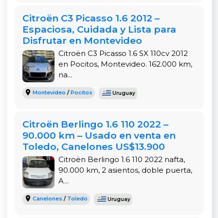
Resulta perfecto para el uso diario porque ofrece
comodidad, tiene caja que muchos prefieren y un
Citroën C3 Picasso 1.6 2012 –
consumo de combustible que ronda los valores
Espaciosa, Cuidada y Lista para
normales. Las cinco puertas lo convierten en una
Disfrutar en Montevideo
unidad versátil, apta para familias o para quien
Citroën C3 Picasso 1.6 SX 110cv 2012
necesita trasladar bultos con frecuencia.
en Pocitos, Montevideo. 162.000 km,
na...
Su precio es de US$ 4.000. Si este Citroën Xsara
2000 en Minas te interesa, contactá a Gabriel
Montevideo
/
Pocitos
Uruguay
para que puedas verlo, hacerle las preguntas que
tengas y decidir si se adapta a lo que estás
Citroën Berlingo 1.6 110 2022 –
buscando. Es una oportunidad para adquirir un
90.000 km – Usado en venta en
auto que todavía tiene mucho para dar.
Toledo, Canelones US$13.900
Citroën Berlingo 1.6 110 2022 nafta,
90.000 km, 2 asientos, doble puerta,
A...
Canelones
/
Toledo
Uruguay