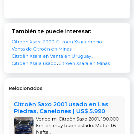
Combustible
El motor 1.6 nafta ofrece un buen equilibrio entre
potencia y economía, ideal para uso urbano y
viajes por rutas del interior. Citroën Xsara es
También te puede interesar:
reconocido por su durabilidad y bajo costo de
mantenimiento, con repuestos accesibles en
Citroën Xsara 2000
Citroën Xsara precio
-
-
todo Uruguay. Un compañero confiable para el
Venta de Citroën en Minas
-
uso diario sin gastar de más en combustible ni
Citroën Xsara en Venta en Uruguay
-
servicios.
Citroën Xsara usado
Citroën Xsara en Minas
-
Ventajas de Comprar este
Citroën Xsara Usado
Relacionados
Precio accesible:
US$ 4.000
(excelente
Citroën Saxo 2001 usado en Las
Piedras, Canelones | US$ 5.990
relación precio-valor para un Full 1.6).
Vendo mi Citroën Saxo 2001, 190.000
5 puertas y baúl amplio para cargas
km, en muy buen estado. Motor 1.6
familiares o trabajo.
Nafta...