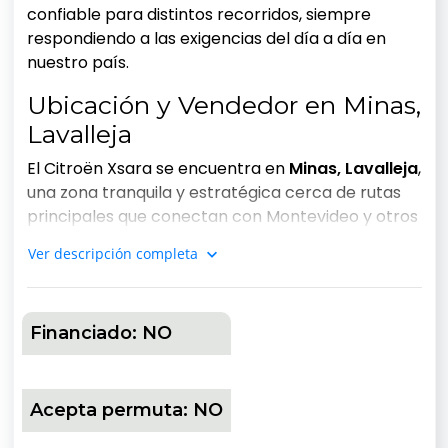
confiable para distintos recorridos, siempre
respondiendo a las exigencias del día a día en
nuestro país.
Ubicación y Vendedor en Minas,
Lavalleja
El Citroën Xsara se encuentra en
Minas, Lavalleja
,
una zona tranquila y estratégica cerca de rutas
principales que conectan con Montevideo y otros
departamentos. Lo vende directamente el
Ver descripción completa
particular
Gabriel
, quien puede brindarte toda la
información adicional y coordinar una visita para
que verifiques personalmente el vehículo.
Financiado:
NO
Perfecto para compradores de Lavalleja,
Maldonado, Rocha o Canelones que buscan
opciones locales confiables.
Acepta permuta:
NO
Rendimiento y Consumo de