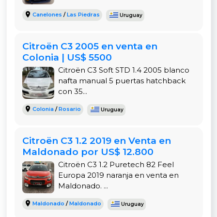
Equipamiento de confort que supera a
Canelones
/
Las Piedras
muchos vehículos de su segmento.
Uruguay
Ubicación en Minas facilita la entrega y
verificación.
Citroën C3 2005 en venta en
Colonia | US$ 5500
Mecánica al día y listo para transferir.
Citroën C3 Soft STD 1.4 2005 blanco
Motor:
1.6 nafta
nafta manual 5 puertas hatchback
Kilometraje:
350.000 km
con 35...
Transmisión:
Manual
Colonia
/
Rosario
Uruguay
Consumo:
15-20 km/l
Color:
Gris
Puertas:
5
Citroën C3 1.2 2019 en Venta en
Maldonado por US$ 12.800
Aire acondicionado:
Sí
Citroën C3 1.2 Puretech 82 Feel
Europa 2019 naranja en venta en
Se encuentra todo al día mecánicamente, lo cual
Maldonado. ...
es clave para tener la mente tranquila. Además
Maldonado
/
Maldonado
Uruguay
dispone de aire que ayuda en los meses calurosos.