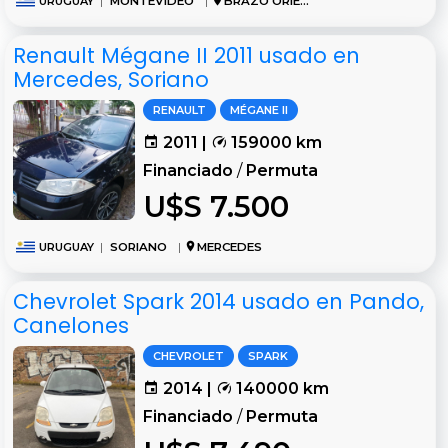
URUGUAY
|
MONTEVIDEO
|
BRAZO ORIENTAL
Renault Mégane II 2011 usado en
Mercedes, Soriano
RENAULT
MÉGANE II
2011 |
159000 km
Financiado
/
Permuta
U$S 7.500
URUGUAY
|
SORIANO
|
MERCEDES
Chevrolet Spark 2014 usado en Pando,
Canelones
CHEVROLET
SPARK
2014 |
140000 km
Financiado
/
Permuta