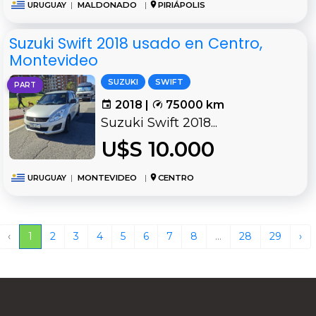
URUGUAY
|
MALDONADO
|
PIRIÁPOLIS
Suzuki Swift 2018 usado en Centro,
Montevideo
SUZUKI
SWIFT
PART
2018 |
75000 km
Suzuki Swift 2018...
U$S 10.000
URUGUAY
|
MONTEVIDEO
|
CENTRO
‹
1
2
3
4
5
6
7
8
...
28
29
›