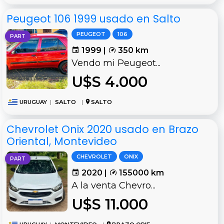
Peugeot 106 1999 usado en Salto
PEUGEOT
106
PART
1999 |
350 km
Vendo mi Peugeot...
U$S 4.000
URUGUAY
|
SALTO
|
SALTO
Chevrolet Onix 2020 usado en Brazo
Oriental, Montevideo
CHEVROLET
ONIX
PART
2020 |
155000 km
A la venta Chevro...
U$S 11.000