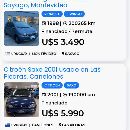
Sayago, Montevideo
RENAULT
TWINGO
1998 |
200265 km
Financiado
/
Permuta
U$S 3.490
URUGUAY
|
MONTEVIDEO
|
SAYAGO
Citroën Saxo 2001 usado en Las
Piedras, Canelones
CITROËN
SAXO
2001 |
190000 km
Financiado
U$S 5.990
URUGUAY
|
CANELONES
|
LAS PIEDRAS