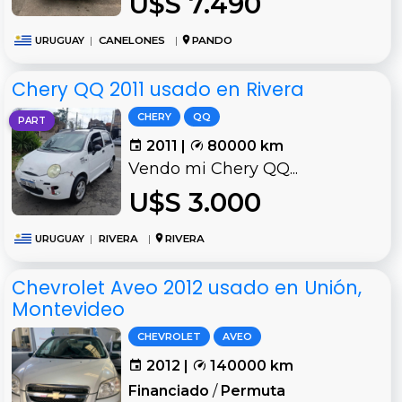
U$S 7.490
URUGUAY
|
CANELONES
|
PANDO
Chery QQ 2011 usado en Rivera
CHERY
QQ
PART
2011 |
80000 km
Vendo mi Chery QQ...
U$S 3.000
URUGUAY
|
RIVERA
|
RIVERA
Chevrolet Aveo 2012 usado en Unión,
Montevideo
CHEVROLET
AVEO
2012 |
140000 km
Financiado
/
Permuta