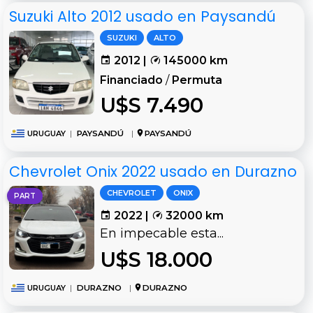
Suzuki Alto 2012 usado en Paysandú
SUZUKI
ALTO
2012 |
145000 km
Financiado
/
Permuta
U$S 7.490
URUGUAY
|
PAYSANDÚ
|
PAYSANDÚ
Chevrolet Onix 2022 usado en Durazno
CHEVROLET
ONIX
PART
2022 |
32000 km
En impecable esta...
U$S 18.000
URUGUAY
|
DURAZNO
|
DURAZNO