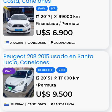
Costa, Canelones
FAW
N7
2017 |
99000 km
Financiado
/
Permuta
U$S 6.900
URUGUAY
|
CANELONES
|
CIUDAD DE LA COSTA
Peugeot 208 2015 usado en Santa
Lucía, Canelones
PEUGEOT
208
PART
2015 |
111000 km
/
Permuta
U$S 9.500
URUGUAY
|
CANELONES
|
SANTA LUCÍA