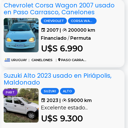
Chevrolet Corsa Wagon 2007 usado
en Paso Carrasco, Canelones
CHEVROLET
CORSA WAGON
2007 |
200000 km
Financiado
/
Permuta
U$S 6.990
URUGUAY
|
CANELONES
|
PASO CARRASCO
Suzuki Alto 2023 usado en Piriápolis,
Maldonado
SUZUKI
ALTO
PART
2023 |
59000 km
Excelente estado...
U$S 9.300