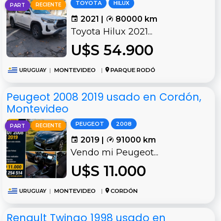
TOYOTA
HILUX
RECIENTE
PART
2021 |
80000 km
Toyota Hilux 2021...
U$S 54.900
URUGUAY
|
MONTEVIDEO
|
PARQUE RODÓ
Peugeot 2008 2019 usado en Cordón,
Montevideo
PEUGEOT
2008
RECIENTE
PART
2019 |
91000 km
Vendo mi Peugeot...
U$S 11.000
URUGUAY
|
MONTEVIDEO
|
CORDÓN
Renault Twingo 1998 usado en