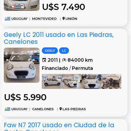
U$S 7.490
URUGUAY
|
MONTEVIDEO
|
UNIÓN
Geely LC 2011 usado en Las Piedras,
Canelones
GEELY
LC
2011 |
84000 km
Financiado
/
Permuta
U$S 5.990
URUGUAY
|
CANELONES
|
LAS PIEDRAS
Faw N7 2017 usado en Ciudad de la