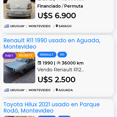
Financiado
/
Permuta
U$S 6.900
URUGUAY
|
MONTEVIDEO
|
SAYAGO
Renault R11 1990 usado en Aguada,
Montevideo
RENAULT
R11
RECIENTE
PART
1990 |
36000 km
Vendo Renault R12...
U$S 2.500
URUGUAY
|
MONTEVIDEO
|
AGUADA
Toyota Hilux 2021 usado en Parque
Rodó, Montevideo