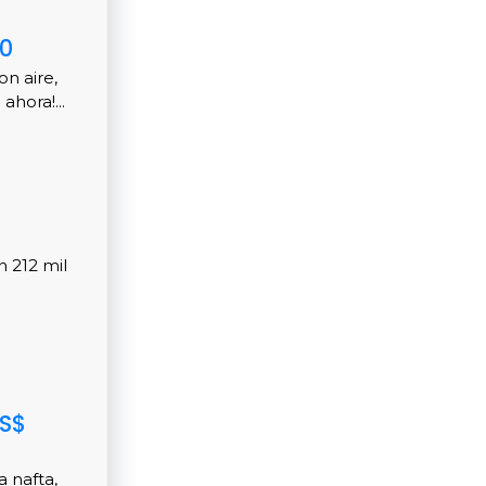
00
n aire,
ahora!...
 212 mil
US$
 nafta,