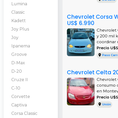
Lumina
Classic
Chevrolet Corsa 
Kadett
US$ 6.990
Joy Plus
Chevrolet 
y 200 mil 
Joy
coordinar un
Ipanema
Precio U$S
Groove
Paso Carr
D-Max
Chevrolet Celta 20
D-20
Chevrolet 
Cruze II
consumo de
C-10
en Montevi
Corvette
Precio U$S
Captiva
Unión
Corsa Classic