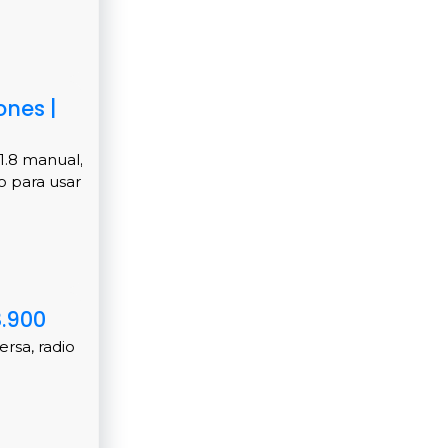
ones |
1.8 manual,
o para usar
8.900
rsa, radio
.