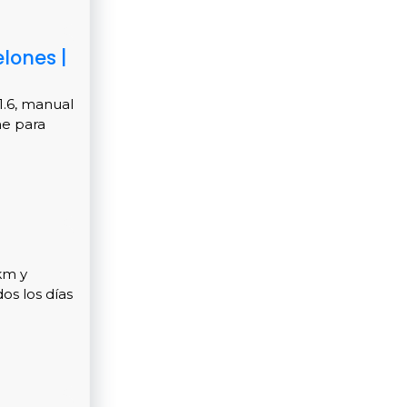
lones |
1.6, manual
me para
km y
os los días