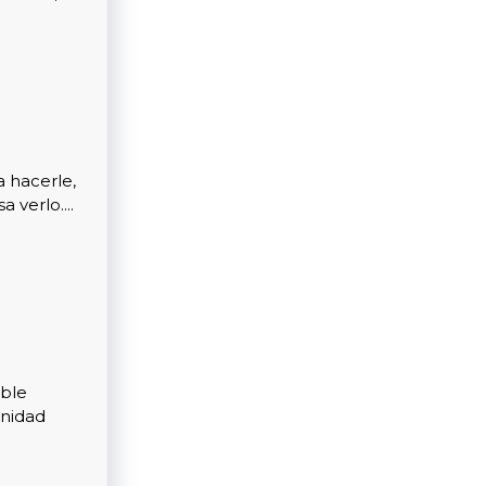
 hacerle,
 verlo....
able
unidad