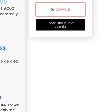
900
 119.000
GOOGLE
tactame y
Crear una nueva
cuenta
US$
o de diez,
0
consumo de
ribime....