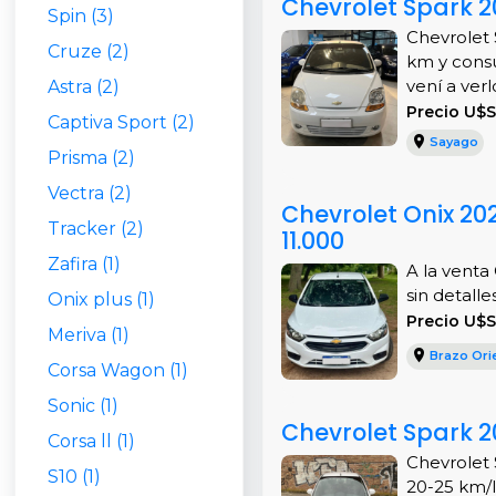
Chevrolet Spark 2
Spin (3)
Chevrolet 
Cruze (2)
km y cons
vení a verlo.
Astra (2)
Precio U$
Captiva Sport (2)
Sayago
Prisma (2)
Vectra (2)
Chevrolet Onix 20
Tracker (2)
11.000
Zafira (1)
A la venta
sin detalle
Onix plus (1)
Precio U$S
Meriva (1)
Brazo Orie
Corsa Wagon (1)
Sonic (1)
Chevrolet Spark 2
Corsa ll (1)
Chevrolet 
S10 (1)
20-25 km/l.