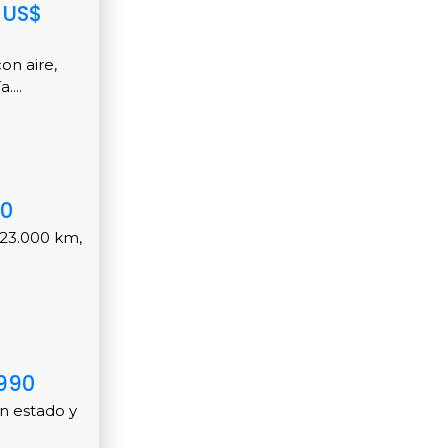
 US$
on aire,
....
00
 23.000 km,
.990
n estado y