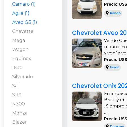
Camaro (1)
Precio U$S
Agile (1)
Pando
Aveo G3 (1)
Chevette
Chevrolet Aveo 20
Mega
Vendo Chev
manual co
Wagon
y vení a verl
Equinox
Precio U$S
1600
Unión
Silverado
Chevrolet Onix 20
Sail
En impecab
S-10
Brasil y e
N300
. Siempre 
....
Monza
Precio U$
Blazer
Durazno