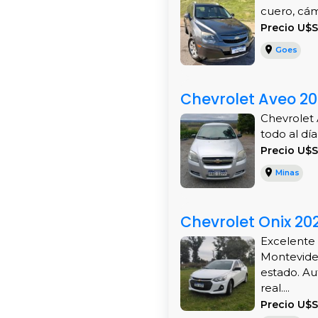
cuero, cám
Precio U$
Goes
Chevrolet Aveo 201
Chevrolet 
todo al día
Precio U$
Minas
Chevrolet Onix 20
Excelente 
Montevideo
estado. Au
real....
Precio U$