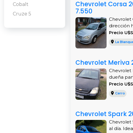
Chevrolet Corsa 2
Cobalt
7.550
Cruze 5
Chevrolet 
dirección h
Precio U$S
La Blanqu
Chevrolet Meriva 
Chevrolet 
dueña parti
Precio U$S
Cerro
Chevrolet Spark 2
Chevrolet 
al día. Ide