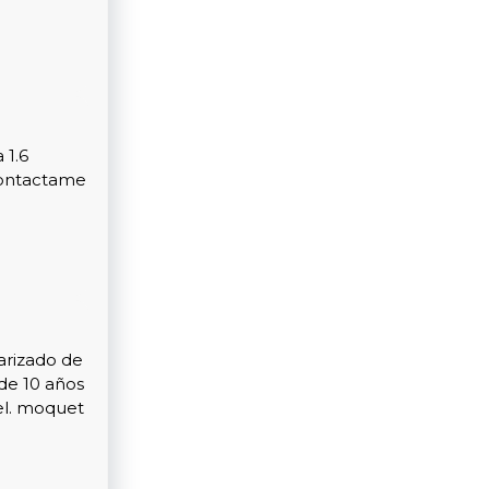
 1.6
Contactame
arizado de
 de 10 años
el. moquet