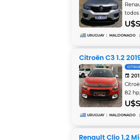
Renau
todos 
U$S
URUGUAY
|
MALDONADO
|
Citroën C3 1.2 20
CITRO
201
Citro
82 hp,
U$S
URUGUAY
|
MALDONADO
|
Renault Clio 1.2 