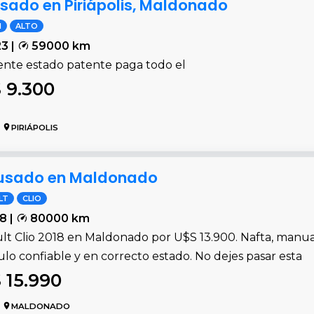
usado en Piriápolis, Maldonado
I
ALTO
3 |
59000 km
ente estado patente paga todo el
 9.300
PIRIÁPOLIS
8 usado en Maldonado
LT
CLIO
8 |
80000 km
lt Clio 2018 en Maldonado por U$S 13.900. Nafta, manua
lo confiable y en correcto estado. No dejes pasar esta
 15.990
MALDONADO