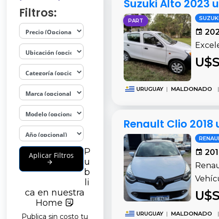
Suzuki Alto 2023 
Filtros:
SUZUK
PART
202
Excel
U$S
URUGUAY
|
MALDONADO
|
Renault Clio 201
RENAU
P
201
Aplicar Filtros
u
Renau
b
Vehícu
li
ca en nuestra
U$S
Home
URUGUAY
|
MALDONADO
|
Publica sin costo tu