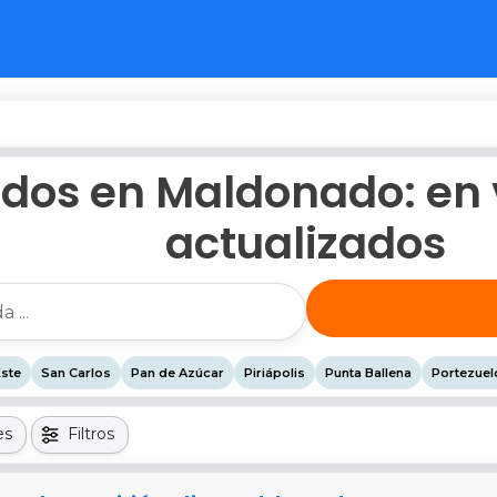
dos en Maldonado: en 
actualizados
Este
San Carlos
Pan de Azúcar
Piriápolis
Punta Ballena
Portezuel
es
Filtros