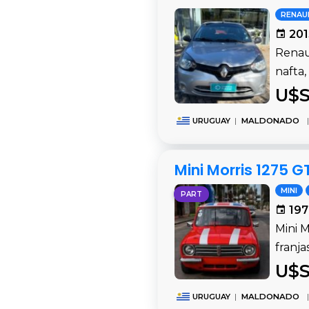
RENAU
201
Renaul
nafta
U$S
URUGUAY
|
MALDONADO
|
Mini Morris 1275 G
MINI
PART
197
Mini 
franja
U$S
URUGUAY
|
MALDONADO
|