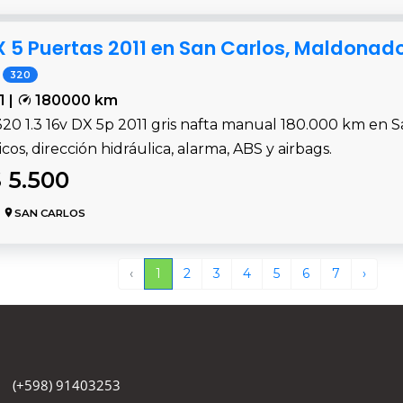
 DX 5 Puertas 2011 en San Carlos, Maldonad
320
1 |
180000 km
320 1.3 16v DX 5p 2011 gris nafta manual 180.000 km en Sa
icos, dirección hidráulica, alarma, ABS y airbags.
 5.500
SAN CARLOS
‹
1
2
3
4
5
6
7
›
(+598) 91403253