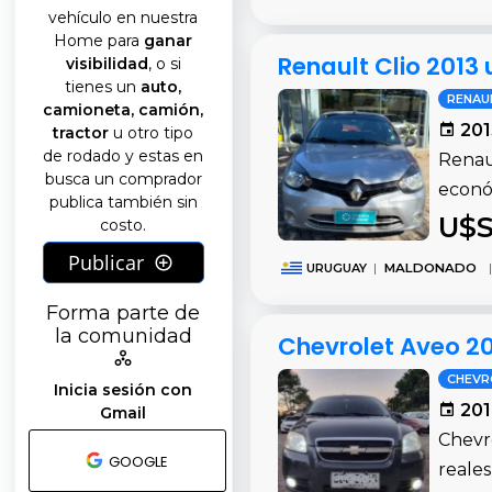
vehículo en nuestra
Home para
ganar
Renault Clio 2013
visibilidad
, o si
tienes un
auto,
RENAU
camioneta, camión,
201
tractor
u otro tipo
de rodado y estas en
Renaul
busca un comprador
econó
publica también sin
U$S
costo.
Publicar
URUGUAY
|
MALDONADO
|
Forma parte de
la comunidad
Chevrolet Aveo 2
CHEVR
Inicia sesión con
201
Gmail
Chevr
GOOGLE
reales