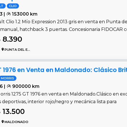
LT
CLIO
3 |
153000 km
t Clio 1.2 Mío Expression 2013 gris en venta en Punta d
, manual, hatchback 3 puertas. Concesionaria FIDOCAR c
 8.390
PUNTA DEL ESTE
T 1976 en Venta en Maldonado: Clásico Bri
MORRIS
6 |
900000 km
Morris 1275 GT 1976 en venta en Maldonado.Clásico en ex
s deportivas, interior rojo/negro y mecánica lista para
 13.500
MALDONADO