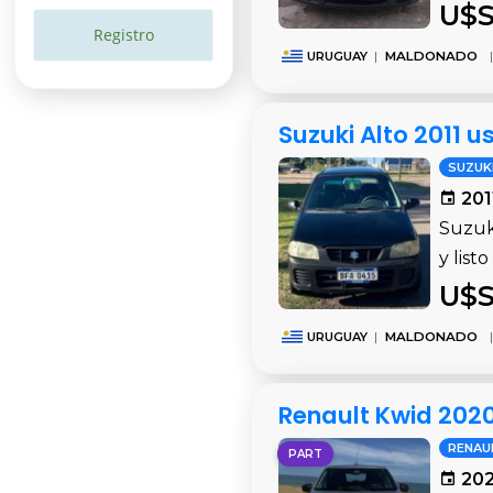
U$S
Registro
URUGUAY
|
MALDONADO
|
Suzuki Alto 2011
SUZUK
201
Suzuki
y list
U$S
URUGUAY
|
MALDONADO
|
Renault Kwid 202
RENAU
PART
202