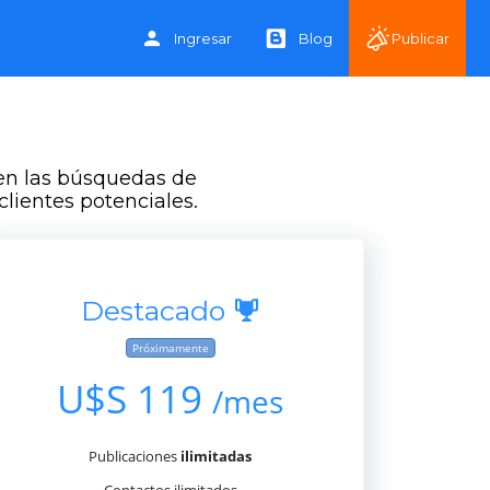
Ingresar
Blog
Publicar
 en las búsquedas de
lientes potenciales.
Destacado
Próximamente
U$S 119
/mes
Publicaciones
ilimitadas