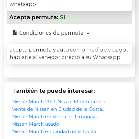
whatsapp
Este autos esta en venta en Shangrilá, ciudad
de la costa, Canelones
Acepta permuta:
SI
El vehículo presenta un estado acorde a su año y
kilometraje acumulado. Su tamaño compacto lo
Condiciones de permuta
vuelve muy útil para circular por las calles de la
costa donde estacionar suele ser complicado. El
acepta permuta y auto como medio de pago ,
consumo informado entre 15 y 20 kilómetros por
hablarle al venedor directo a su Whatsapp
litro lo hace adecuado para quien hace trayectos
diarios sin que el gasto en nafta se dispare. El
color blanco también ayuda al mantenimiento de
la apariencia general.
También te puede interesar:
El precio de esta unidad se ajusta a lo que hoy se
pide en el marketplace automotor uruguayo. Si te
Nissan March 2013
Nissan March precio
-
-
interesa el
Nissan March 2013 usasdo
Ciudad de
Venta de Nissan en Ciudad de la Costa
-
la Costa te invito a comunicarte cuanto antes
Nissan March en Venta en Uruguay
-
para coordinar una visita, revisarlo en detalle y
Nissan March usado
-
probarlo.
Nissan March en Ciudad de la Costa