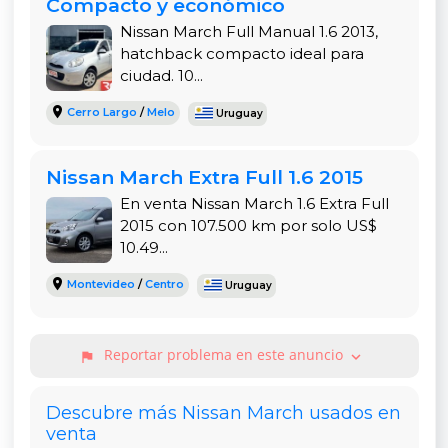
Compacto y económico
Nissan March Full Manual 1.6 2013,
hatchback compacto ideal para
ciudad. 10...
Cerro Largo
/
Melo
Uruguay
Nissan March Extra Full 1.6 2015
En venta Nissan March 1.6 Extra Full
2015 con 107.500 km por solo US$
10.49...
Montevideo
/
Centro
Uruguay
Reportar problema en este anuncio
expand_more
flag
Descubre más Nissan March usados en
venta