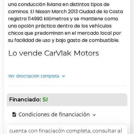
una conducción liviana en distintos tipos de
caminos. El Nissan March 2013 Ciudad de la Costa
registra 114990 kilómetros y se mantiene como
una opción práctica dentro de los vehículos
chicos que predominan en el mercado local por
su facilidad de uso y bajo gasto de combustible.
Lo vende CarVlak Motors
Año:
2013
Ver descripción completa
Kilometraje:
114.990 km
Combustible:
Nafta
Motor:
1.6
Financiado:
SI
Transmisión:
Manual
Consumo:
15-20 km/l
Condiciones de financiación
Color:
Blanco
cuenta con finaciacón completa, consultar al