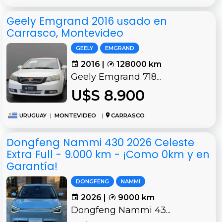
Geely Emgrand 2016 usado en
Carrasco, Montevideo
GEELY
EMGRAND
2016 |
128000 km
Geely Emgrand 718...
U$S 8.900
URUGUAY
|
MONTEVIDEO
|
CARRASCO
Dongfeng Nammi 430 2026 Celeste
Extra Full - 9.000 km - ¡Como 0km y en
Garantía!
DONGFENG
NAMMI
2026 |
9000 km
Dongfeng Nammi 43...