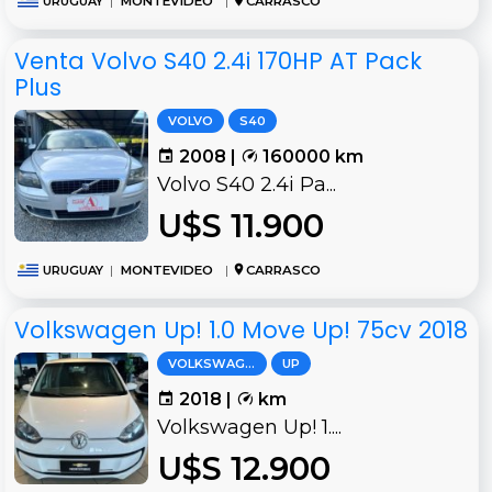
URUGUAY
|
MONTEVIDEO
|
CARRASCO
Venta Volvo S40 2.4i 170HP AT Pack
Plus
VOLVO
S40
2008 |
160000 km
Volvo S40 2.4i Pa...
U$S 11.900
URUGUAY
|
MONTEVIDEO
|
CARRASCO
Volkswagen Up! 1.0 Move Up! 75cv 2018
VOLKSWAGEN
UP
2018 |
km
Volkswagen Up! 1....
U$S 12.900