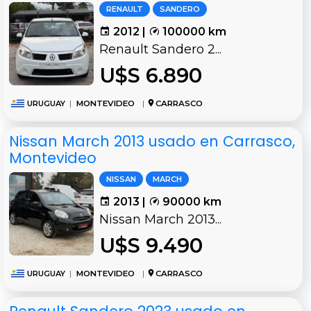
RENAULT
SANDERO
2012 |
100000 km
Renault Sandero 2...
U$S 6.890
URUGUAY
|
MONTEVIDEO
|
CARRASCO
Nissan March 2013 usado en Carrasco,
Montevideo
NISSAN
MARCH
2013 |
90000 km
Nissan March 2013...
U$S 9.490
URUGUAY
|
MONTEVIDEO
|
CARRASCO