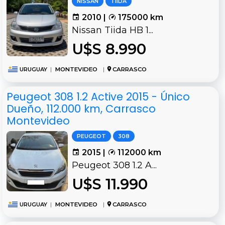
NISSAN
TIIDA
2010 |
175000 km
Nissan Tiida HB 1...
U$S 8.990
URUGUAY
|
MONTEVIDEO
|
CARRASCO
Peugeot 308 1.2 Active 2015 - Único
Dueño, 112.000 km, Carrasco
Montevideo
PEUGEOT
308
2015 |
112000 km
Peugeot 308 1.2 A...
U$S 11.990
URUGUAY
|
MONTEVIDEO
|
CARRASCO