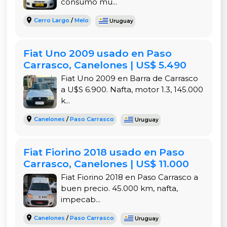
consumo mu...
opciones más confiables y económicas en el
segmento de hatchbacks usados en Uruguay. Su
Cerro Largo
/
Melo
Uruguay
motor Fire es reconocido por su durabilidad
excepcional, bajo consumo y facilidad para
Fiat Uno 2009 usado en Paso
encontrar repuestos en todo el país. Con aire
Carrasco, Canelones | US$ 5.490
acondicionado, dirección hidráulica y
mantenimiento al día, es ideal para el uso diario
Fiat Uno 2009 en Barra de Carrasco
en ciudad o para viajes cortos por el
a U$S 6.900. Nafta, motor 1.3, 145.000
k...
departamento de Colonia y alrededores. Los
pequeños detalles estéticos no afectan su
Canelones
/
Paso Carrasco
Uruguay
excelente mecánica, y la patente al día hasta
2026 te ahorra trámites inmediatos.
Fiat Fiorino 2018 usado en Paso
Si buscas un auto práctico, económico de
Carrasco, Canelones | US$ 11.000
mantener y con buena reputación entre los
Fiat Fiorino 2018 en Paso Carrasco a
usuarios uruguayos, este Palio es una compra
buen precio. 45.000 km, nafta,
inteligente. No es un vehículo de lujo, pero sí uno
impecab...
honesto, rendidor y que te llevará a donde
necesites sin sorpresas costosas. Su diseño
Canelones
/
Paso Carrasco
Uruguay