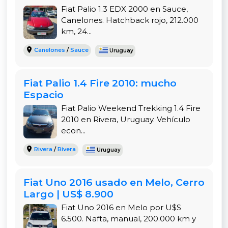
Se encuentra en Juan Lacaze, Colonia, una zona
Fiat Palio 1.3 EDX 2000 en Sauce,
tranquila y accesible. Vendido por particular
Canelones. Hatchback rojo, 212.000
Andrea Sabrina. Se puede ver, probar y verificar
km, 24...
todo en el lugar. Ideal para quienes buscan en la
zona sur del país o cerca de Colonia del
Canelones
/
Sauce
Uruguay
Sacramento.
Por Qué Este Fiat Palio es una Gran Compra en
Fiat Palio 1.4 Fire 2010: mucho
2026
Espacio
Fiat Palio Weekend Trekking 1.4 Fire
En el mercado actual de usados en Uruguay, este
2010 en Rivera, Uruguay. Vehículo
Palio 2005 destaca por su precio competitivo de
econ...
US$6.500, comparado con similares que rondan
entre US$5.100 y US$7.500 según kilometraje y
Rivera
/
Rivera
Uruguay
estado. Es un modelo probado, con mecánica
robusta y que mantiene buen valor de reventa.
Fiat Uno 2016 usado en Melo, Cerro
Perfecto como primer auto, para ciudad o como
Largo | US$ 8.900
vehículo secundario.
Fiat Uno 2016 en Melo por U$S
6.500. Nafta, manual, 200.000 km y
Este Fiat Palio 1.3 Fire 2005 representa una de las