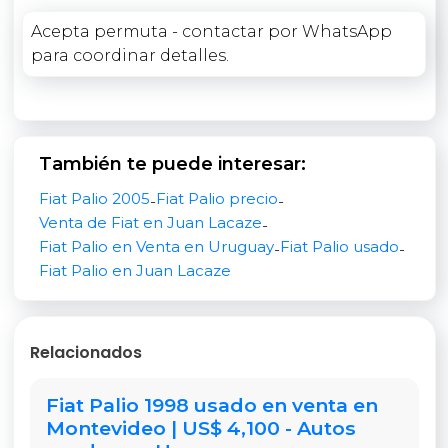
Tanque
: 48 litros, excelente autonomía.
Acepta permuta - contactar por WhatsApp
para coordinar detalles.
Mantenimiento Reciente y Estado General
Recientemente se realizaron cambios
importantes: correas, aceite y filtros hace solo
3000 km. Tapizados de asientos nuevos (siempre
También te puede interesar:
se usó con cubreasientos), lo que mantiene el
Fiat Palio 2005
Fiat Palio precio
-
-
interior en muy buen estado. El vehículo está al
Venta de Fiat en Juan Lacaze
-
día con patente paga hasta enero 2026 y a
Fiat Palio en Venta en Uruguay
Fiat Palio usado
-
-
nombre del vendedor. Pequeños detalles
Fiat Palio en Juan Lacaze
cosméticos por uso normal en puerta trasera
izquierda y rejilla delantera izquierda, pero
mecánicamente impecable y listo para seguir
rodando sin problemas.
Relacionados
Ventajas del Motor 1.3 Fire - ¿Por Qué Elegir Este
Fiat Palio 1998 usado en venta en
Palio?
Montevideo | US$ 4,100 - Autos
El motor Fire de Fiat es famoso en Uruguay y la