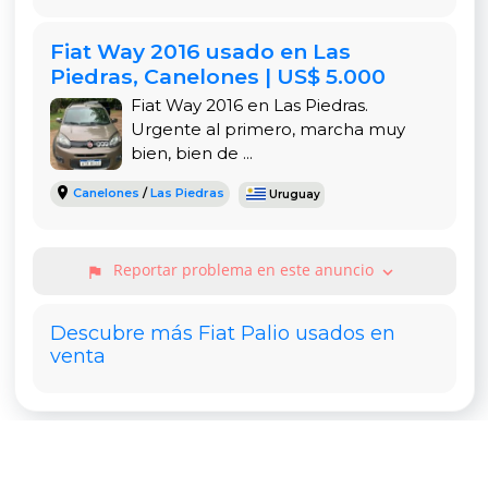
compacto facilita el estacionamiento y el manejo
en tráfico, mientras que el espacio interior y baúl
Fiat Way 2016 usado en Las
satisfacen las necesidades de una familia
Piedras, Canelones | US$ 5.000
pequeña o uso individual.
Fiat Way 2016 en Las Piedras.
Urgente al primero, marcha muy
bien, bien de ...
Canelones
/
Las Piedras
Uruguay
Reportar problema en este anuncio
expand_more
flag
Descubre más Fiat Palio usados en
venta