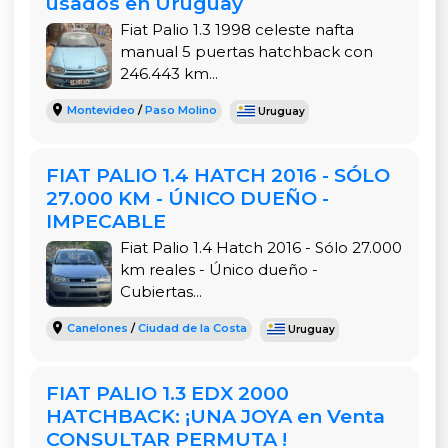
usados en Uruguay
región por:
Fiat Palio 1.3 1998 celeste nafta
manual 5 puertas hatchback con
246.443 km...
Bajo consumo de nafta en ciudad y ruta.
Repuestos abundantes y económicos.
Montevideo
/
Paso Molino
Uruguay
Fiabilidad extrema: muchos propietarios
superan los 300.000 km sin grandes
FIAT PALIO 1.4 HATCH 2016 - SÓLO
reparaciones.
27.000 KM - ÚNICO DUEÑO -
Buen torque para ciudad y overtakes
IMPECABLE
seguros.
Fiat Palio 1.4 Hatch 2016 - Sólo 27.000
km reales - Único dueño -
Mantenimiento sencillo y barato.
Cubiertas...
Canelones
/
Ciudad de la Costa
Uruguay
Es un auto noble, rendidor y con excelente
relación precio-calidad para uso diario.
FIAT PALIO 1.3 EDX 2000
Ubicación y Vendedor - Juan Lacaze,
HATCHBACK: ¡UNA JOYA en Venta
Departamento de Colonia
CONSULTAR PERMUTA !