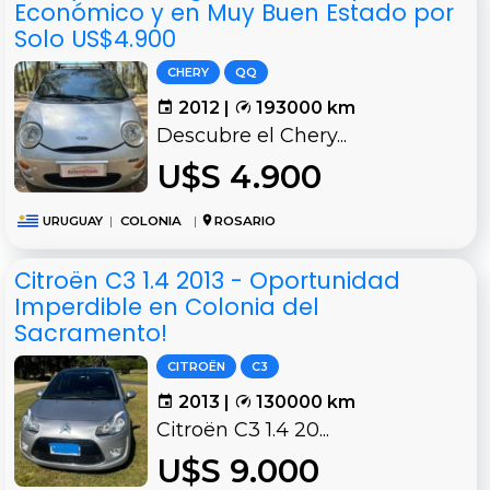
Económico y en Muy Buen Estado por
Solo US$4.900
CHERY
QQ
2012 |
193000 km
Descubre el Chery...
U$S 4.900
URUGUAY
|
COLONIA
|
ROSARIO
Citroën C3 1.4 2013 - Oportunidad
Imperdible en Colonia del
Sacramento!
CITROËN
C3
2013 |
130000 km
Citroën C3 1.4 20...
U$S 9.000