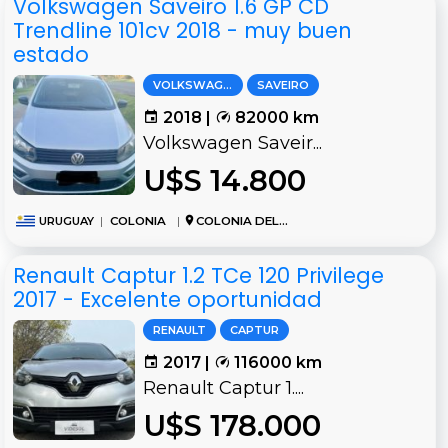
Volkswagen Saveiro 1.6 GP CD
Trendline 101cv 2018 - muy buen
estado
VOLKSWAGEN
SAVEIRO
2018 |
82000 km
Volkswagen Saveir...
U$S 14.800
URUGUAY
|
COLONIA
|
COLONIA DEL SACRAMENTO
Renault Captur 1.2 TCe 120 Privilege
2017 - Excelente oportunidad
RENAULT
CAPTUR
2017 |
116000 km
Renault Captur 1....
U$S 178.000