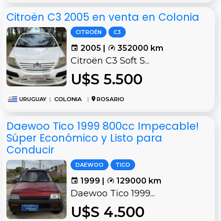
Citroën C3 2005 en venta en Colonia
CITROËN
C3
2005 |
352000 km
Citroën C3 Soft S...
U$S 5.500
URUGUAY
|
COLONIA
|
ROSARIO
Daewoo Tico 1999 800cc Impecable!
Súper Económico y Listo para
Conducir
DAEWOO
TICO
1999 |
129000 km
Daewoo Tico 1999...
U$S 4.500