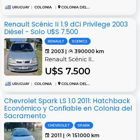
URUGUAY
|
COLONIA
|
COLONIA DEL SACRAMENTO
Renault Scénic II 1.9 dCi Privilege 2003
Diésel - Solo U$S 7.500
RENAULT
SCENIC2
2003 |
390000 km
Renault Scénic II...
U$S 7.500
URUGUAY
|
COLONIA
|
COLONIA DEL SACRAMENTO
Chevrolet Spark LS 1.0 2011: Hatchback
Económico y Confiable en Colonia del
Sacramento
CHEVROLET
SPARK
2011 |
151000 km