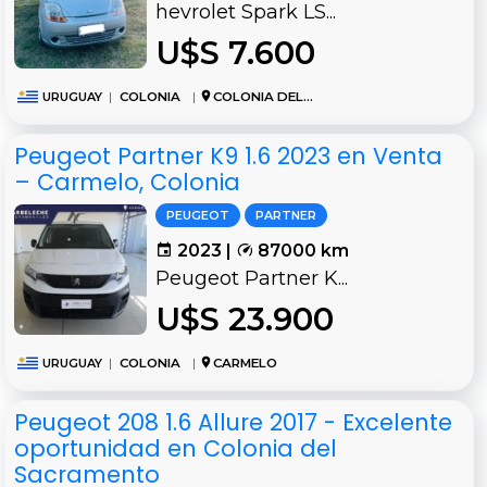
hevrolet Spark LS...
U$S 7.600
URUGUAY
|
COLONIA
|
COLONIA DEL SACRAMENTO
Peugeot Partner K9 1.6 2023 en Venta
– Carmelo, Colonia
PEUGEOT
PARTNER
2023 |
87000 km
Peugeot Partner K...
U$S 23.900
URUGUAY
|
COLONIA
|
CARMELO
Peugeot 208 1.6 Allure 2017 - Excelente
oportunidad en Colonia del
Sacramento