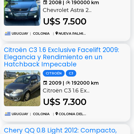
2008 |
190000 km
Chevrolet Astra 2...
U$S 7.500
URUGUAY
|
COLONIA
|
NUEVA PALMIRA
Citroën C3 1.6 Exclusive Facelift 2009:
Elegancia y Rendimiento en un
Hatchback Impecable
CITROËN
C3
2009 |
192000 km
Citroën C3 1.6 Ex...
U$S 7.300
URUGUAY
|
COLONIA
|
COLONIA DEL SACRAMENTO
Chery QQ 0.8 Light 2012: Compacto,