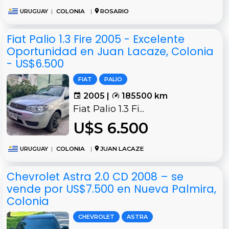
URUGUAY
|
COLONIA
|
ROSARIO
Fiat Palio 1.3 Fire 2005 - Excelente
Oportunidad en Juan Lacaze, Colonia
- US$6.500
FIAT
PALIO
2005 |
185500 km
Fiat Palio 1.3 Fi...
U$S 6.500
URUGUAY
|
COLONIA
|
JUAN LACAZE
Chevrolet Astra 2.0 CD 2008 – se
vende por US$7.500 en Nueva Palmira,
Colonia
CHEVROLET
ASTRA