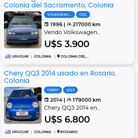
Colonia del Sacramento, Colonia
VOLKSWAGEN
GOL
1996 |
217000 km
Vendo Volkswagen...
U$S 3.900
URUGUAY
|
COLONIA
|
COLONIA DEL SACRAMENTO
Chery QQ3 2014 usado en Rosario,
Colonia
CHERY
QQ3
2014 |
179000 km
Chery QQ3 2014 en...
U$S 6.800
URUGUAY
|
COLONIA
|
ROSARIO