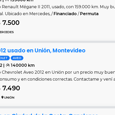
 Renault Mégane II 2011, usado, con 159.000 km. Muy bue
l. Ubicado en Mercedes, /
Financiado
/
Permuta
 7.500
ERCEDES
012 usado en Unión, Montevideo
OLET
AVEO
2 |
140000 km
 Chevrolet Aveo 2012 en Unión por un precio muy bueno
consumo y en condiciones correctas. Contactame y vení a
 7.490
UNIÓN