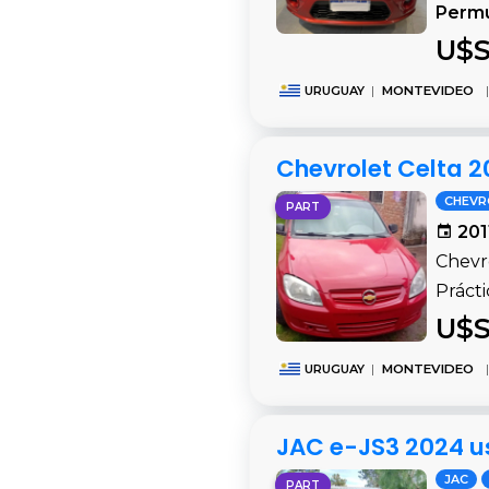
Perm
U$S
URUGUAY
|
MONTEVIDEO
|
Chevrolet Celta 2
CHEVR
PART
201
Chevr
Prácti
U$S
URUGUAY
|
MONTEVIDEO
|
JAC e-JS3 2024 u
JAC
PART