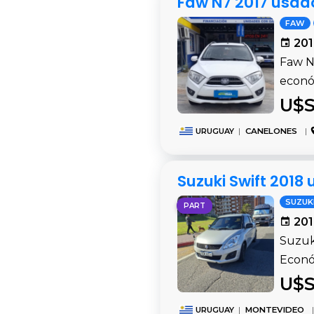
Faw N7 2017 usad
FAW
201
Faw N
económ
U$S
URUGUAY
|
CANELONES
|
Suzuki Swift 2018
SUZUK
PART
201
Suzuk
Econó
U$S
URUGUAY
|
MONTEVIDEO
|