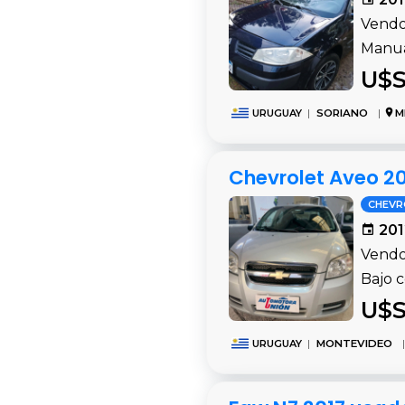
Vendo
Manua
U$S
URUGUAY
|
SORIANO
|
M
Chevrolet Aveo 2
CHEVR
201
Vendo
Bajo 
U$S
URUGUAY
|
MONTEVIDEO
|