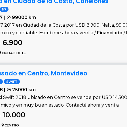
o en Ciudad de la Costa, Canelones
N7
7 |
99000 km
7 2017 en Ciudad de la Costa por USD 8.900. Nafta, 99.0
ico y confiable. Escribime ahora y vení a /
Financiado
/
 6.900
CIUDAD DE LA COSTA
 usado en Centro, Montevideo
I
SWIFT
8 |
75000 km
i Swift 2018 ubicado en Centro se vende por USD 14.500
mico y en muy buen estado. Contactá ahora y vení a
 10.000
CENTRO