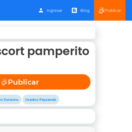
Ingresar
Blog
Publicar
scort pamperito
Publicar
s Durazno
Usados Paysandú