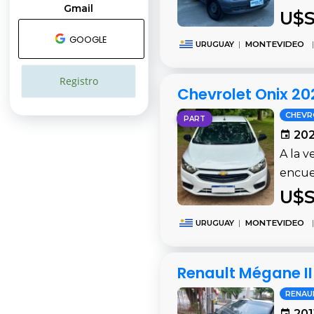
Gmail
U$S
GOOGLE
URUGUAY
|
MONTEVIDEO
|
Registro
Chevrolet Onix 20
CHEVR
PART
202
A la v
encue
U$S
URUGUAY
|
MONTEVIDEO
|
Renault Mégane II
RENAU
201