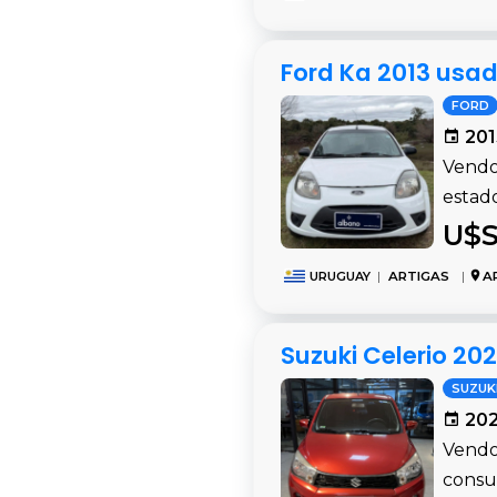
Ford Ka 2013 usad
FORD
201
Vendo
estad
U$S
URUGUAY
|
ARTIGAS
|
A
Suzuki Celerio 2
SUZUK
202
Vendo
consu