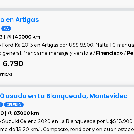
o en Artigas
KA
3 |
140000 km
 Ford Ka 2013 en Artigas por U$S 8.500. Nafta 1.0 manu
o general. Mandame mensaje y venilo a /
Financiado
/
Pe
 6.790
RTIGAS
020 usado en La Blanqueada, Montevideo
I
CELERIO
0 |
83000 km
 Suzuki Celerio 2020 en La Blanqueada por U$S 13.900.
mo de 15-20 km/l. Compacto, rendidor y en buen estado. 