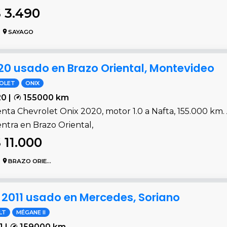
 3.490
SAYAGO
20 usado en Brazo Oriental, Montevideo
OLET
ONIX
0 |
155000 km
enta Chevrolet Onix 2020, motor 1.0 a Nafta, 155.000 km. 
ntra en Brazo Oriental,
 11.000
BRAZO ORIENTAL
 2011 usado en Mercedes, Soriano
LT
MÉGANE II
1 |
159000 km