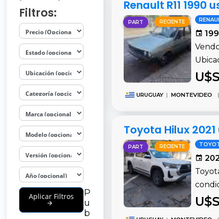
Renault R11 1990
Filtros:
RENAU
RECIENTE
PART
199
Vendo
Ubica
U$S
URUGUAY
|
MONTEVIDEO
|
Toyota Hilux 202
TOYO
RECIENTE
PART
202
Toyot
condi
P
Aplicar Filtros
U$S
u
b