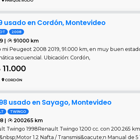
PARQUE RODÓ
9 usado en Cordón, Montevideo
EOT
2008
9 |
91000 km
 mi Peugeot 2008 2019, 91.000 km, en muy buen estado. 
ática secuencial. Ubicación: Cordón,
 11.000
CORDÓN
998 usado en Sayago, Montevideo
LT
TWINGO
8 |
200265 km
lt Twingo 1998Renault Twingo 1200 cc. con 200.265 km 
&nbsp;Motor 1.2 Nafta / Transmisi&oacute;n Manual de 5 