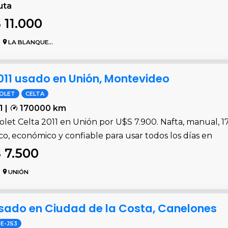
uta
 11.000
LA BLANQUEADA
011 usado en Unión, Montevideo
OLET
CELTA
1 |
170000 km
olet Celta 2011 en Unión por U$S 7.900. Nafta, manual, 
co, económico y confiable para usar todos los días en
 7.500
UNIÓN
sado en Ciudad de la Costa, Canelones
E-JS3