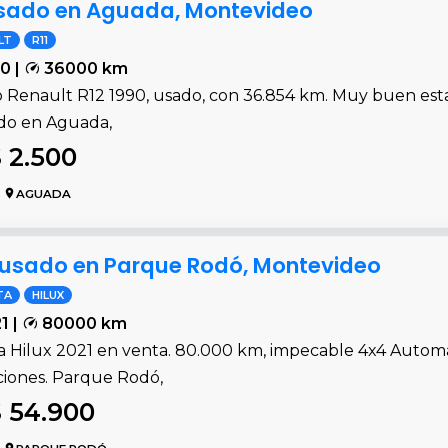
 usado en Aguada, Montevideo
LT
R11
0 |
36000 km
 Renault R12 1990, usado, con 36.854 km. Muy buen esta
do en Aguada,
 2.500
AGUADA
1 usado en Parque Rodó, Montevideo
TA
HILUX
1 |
80000 km
a Hilux 2021 en venta. 80.000 km, impecable 4x4 Automá
ciones. Parque Rodó,
 54.900