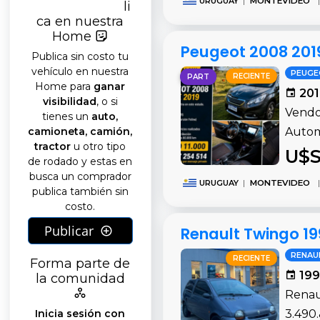
URUGUAY
|
MONTEVIDEO
|
li
ca en nuestra
Home
Peugeot 2008 201
Publica sin costo tu
vehículo en nuestra
PEUG
RECIENTE
PART
Home para
ganar
201
visibilidad
, o si
Vendo
tienes un
auto,
camioneta, camión,
Autom
tractor
u otro tipo
U$S
de rodado y estas en
busca un comprador
URUGUAY
|
MONTEVIDEO
|
publica también sin
costo.
Publicar
Renault Twingo 1
RENAU
RECIENTE
Forma parte de
199
la comunidad
Renau
Inicia sesión con
3.490.