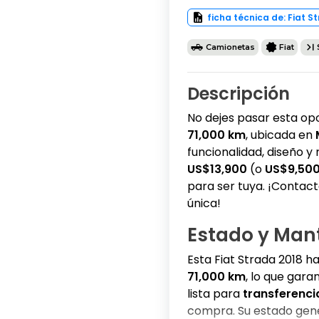
ficha técnica de: Fiat S
Camionetas
Fiat
Descripción
No dejes pasar esta op
71,000 km
, ubicada en
funcionalidad, diseño y 
US$13,900
(o
US$9,500
para ser tuya. ¡Contact
única!
Estado y Man
Esta Fiat Strada 2018 
71,000 km
, lo que gara
lista para
transferenci
compra. Su estado gener