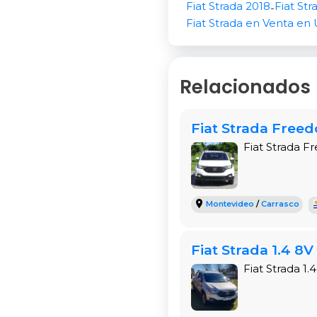
Fiat Strada 2018
Fiat Str
-
Capacidad del tanq
Fiat Strada en Venta en
Diseño Práctic
La Fiat Strada 1.4 Trek
Relacionados
elegante color
marrón
(
4409 mm de largo, 15
espaciosa, perfecta pa
Fiat Strada Freed
añaden un toque de esti
Fiat Strada F
Carrocería
: Pick-Up.
Color
: Marrón.
Montevideo
/
Carrasco
Puertas
: 2.
Dimensiones
: 4409
Fiat Strada 1.4 8
Distancia entre ejes
Fiat Strada 1
Confort y Pra
Este modelo está diseñ