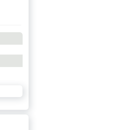
ilibrio
rmite un
dad en
n paradas