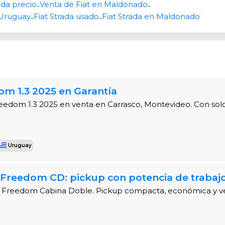
ada precio
Venta de Fiat en Maldonado
-
-
ue
: 58 litros.
 Uruguay
Fiat Strada usado
Fiat Strada en Maldonado
-
-
o y Estilizado
king Cd 2018 cuenta con una carrocería tipo
pick-up
en un
, con
2 puertas
y capacidad para
5 personas
. Sus dimen
54 mm de altura, 1652 mm de ancho
) la hacen compac
ra maniobrar en la ciudad o cargar equipo. Las
llantas de
om 1.3 2025 en Garantía
lo robusto.
reedom 1.3 2025 en venta en Carrasco, Montevideo. Con solo 5
Uruguay
 mm x 1554 mm x 1652 mm.
V Freedom CD: pickup con potencia de trabaj
: 2.442 mm.
.4 Freedom Cabina Doble. Pickup compacta, económica y vers
cticidad para el Conductor
ado para ofrecer comodidad en cada viaje. Incluye
aire