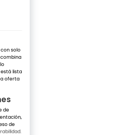
con solo
o combina
lo
está lista
ta oferta
nes
e de
ntación,
ceso de
abilidad.