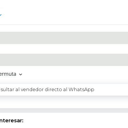
km.
n estado, sin problemas mecánicos.
 día, transferencia inmediata.
pendientes.
te y Rendimiento Versátil
1.4 naftero
que entrega
87 hp
, esta Strada ofrece un equ
ia y economía de combustible. Su
transmisión manual
pe
permuta
as que el
control de tracción delantera
asegura estabili
 un
tanque de 58 litros
, es ideal para trayectos largos si
ultar al vendedor directo al WhatsApp
.
nteresar: