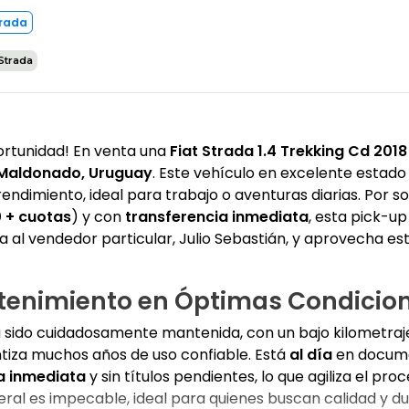
trada
Strada
ortunidad! En venta una
Fiat Strada 1.4 Trekking Cd 2018
Maldonado, Uruguay
. Este vehículo en excelente estad
rendimiento, ideal para trabajo o aventuras diarias. Por so
 + cuotas
) y con
transferencia inmediata
, esta pick-up 
a al vendedor particular, Julio Sebastián, y aprovecha es
tenimiento en Óptimas Condicio
ha sido cuidadosamente mantenida, con un bajo kilometraj
ntiza muchos años de uso confiable. Está
al día
en docume
a inmediata
y sin títulos pendientes, lo que agiliza el pro
al es impecable, ideal para quienes buscan calidad y dur