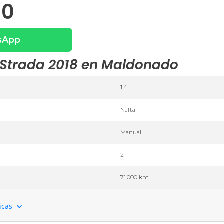
00
sApp
 Strada 2018 en Maldonado
1.4
Nafta
Manual
2
71.000 km
ticas