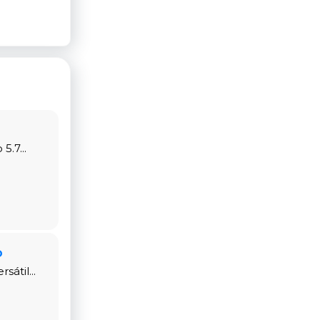
siones
ta pero
 aleación
.7...
o
átil...