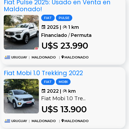
Fiat Pulse 2025: Usado en Venta en
Maldonado!
FIAT
PULSE
2025 |
1 km
Financiado
/
Permuta
U$S 23.990
URUGUAY
|
MALDONADO
|
MALDONADO
Fiat Mobi 1.0 Trekking 2022
FIAT
MOBI
2022 |
km
Fiat Mobi 1.0 Tre...
U$S 13.900
URUGUAY
|
MALDONADO
|
MALDONADO