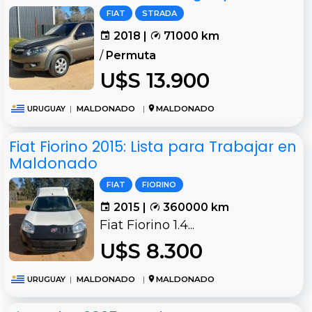
FIAT
STRADA
2018 |
71000 km
/
Permuta
U$S 13.900
URUGUAY
|
MALDONADO
|
MALDONADO
Fiat Fiorino 2015: Lista para Trabajar en
Maldonado
FIAT
FIORINO
2015 |
360000 km
Fiat Fiorino 1.4...
U$S 8.300
URUGUAY
|
MALDONADO
|
MALDONADO