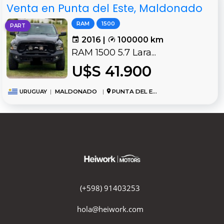
Venta en Punta del Este, Maldonado
RAM
1500
PART
2016 |
100000 km
RAM 1500 5.7 Lara...
U$S 41.900
URUGUAY
|
MALDONADO
|
PUNTA DEL ESTE
(+598) 91403253
hola@heiwork.com