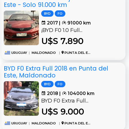
Este - Solo 91.000 km
BYD
FO
2017 |
91000 km
¡BYD F0 1.0 Full...
U$S 7.890
URUGUAY
|
MALDONADO
|
PUNTA DEL ESTE
BYD F0 Extra Full 2018 en Punta del
Este, Maldonado
BYD
FO
2018 |
104000 km
BYD F0 Extra Full...
U$S 9.000
URUGUAY
|
MALDONADO
|
PUNTA DEL ESTE