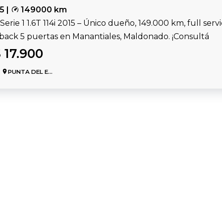
5 |
149000 km
rie 1 1.6T 114i 2015 – Único dueño, 149.000 km, full serv
back 5 puertas en Manantiales, Maldonado. ¡Consultá
 17.900
PUNTA DEL ESTE