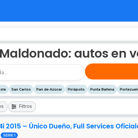
aldonado: autos en ve
Este
San Carlos
Pan de Azúcar
Piriápolis
Punta Ballena
Portezuel
es
Filtros
14i 2015 – Único Dueño, Full Services Ofic
SERIE 1