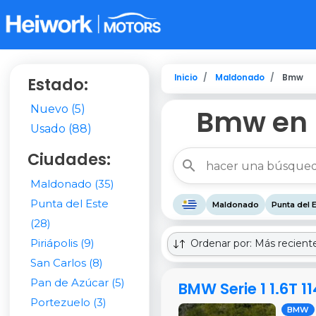
Inicio
Maldonado
Bmw
Estado:
Nuevo (5)
Bmw en M
Usado (88)
Ciudades:
Maldonado (35)
Punta del Este
Maldonado
Punta del 
(28)
Piriápolis (9)
Ordenar por: Más recient
San Carlos (8)
Pan de Azúcar (5)
BMW Serie 1 1.6T 1
Portezuelo (3)
BMW