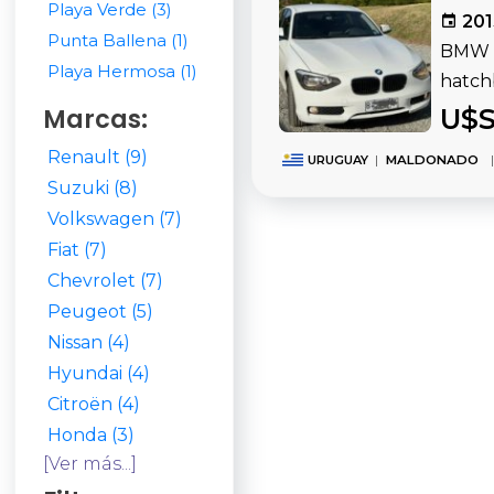
Playa Verde (3)
201
Punta Ballena (1)
BMW Se
Playa Hermosa (1)
hatch
Marcas:
U$S
Renault (9)
URUGUAY
|
MALDONADO
|
Suzuki (8)
Volkswagen (7)
Fiat (7)
Chevrolet (7)
Peugeot (5)
Nissan (4)
Hyundai (4)
Citroën (4)
Honda (3)
[Ver más...]