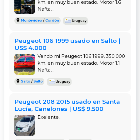
km, en muy buen estado. Motor 1.6
dinámico, este Peugeot 207 en Sauce es una
Nafta,...
alternativa ideal. Su kilometraje es prueba de que
este motor aún tiene mucha vida útil por delante.
Montevideo
/
Cordón
Uruguay
Peugeot 106 1999 usado en Salto |
CARACTERÍSTICAS Y VENTAJAS: UN COMPACTO
US$ 4.000
COMPLETO Y CON ESTILO
Vendo mi Peugeot 106 1999, 350.000
Este
Peugeot 207 1.4 Active 2013
es un vehículo
km, en muy buen estado. Motor 1.1
práctico y bien equipado, ideal para el día a día.
Nafta,...
Su diseño compacto de
3 puertas
es perfecto
para la ciudad, facilitando el movimiento y el
Salto
/
Salto
Uruguay
estacionamiento.
Peugeot 208 2015 usado en Santa
Lucía, Canelones | US$ 9.500
CARACTERÍSTICAS DESTACADAS
Exelente...
3 Puertas:
Diseño compacto y deportivo, ideal
para uso urbano.