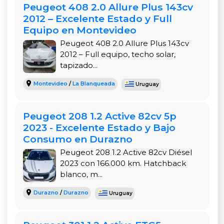
Peugeot 408 2.0 Allure Plus 143cv
Financiación Disponible:
Opciones para facilitar
2012 – Excelente Estado y Full
tu compra.
Equipo en Montevideo
Peugeot 408 2.0 Allure Plus 143cv
Estilo Europeo:
Diseño atractivo y reconocible de
2012 – Full equipo, techo solar,
Peugeot.
tapizado...
Este Peugeot 207 es una excelente opción
Montevideo
/
La Blanqueada
Uruguay
funcional, con equipamiento útil y el respaldo de
una marca reconocida, a un precio competitivo.
Es un auto que cumple: te lleva donde necesitás ir
Peugeot 208 1.2 Active 82cv 5p
2023 - Excelente Estado y Bajo
de forma económica, segura y con estilo.
Consumo en Durazno
UBICACIÓN Y ACCESIBILIDAD: TU PEUGEOT 207 TE
Peugeot 208 1.2 Active 82cv Diésel
ESPERA EN SAUCE, CANELONES
2023 con 166.000 km. Hatchback
La ubicación de este
Peugeot 207 1.4 Active 2013
blanco, m...
en
Sauce, Canelones
, es una gran ventaja para
los interesados de la zona. Esta cercanía te
Durazno
/
Durazno
Uruguay
permite coordinar tu visita y una prueba de
manejo sin problemas. Podés ver el auto en