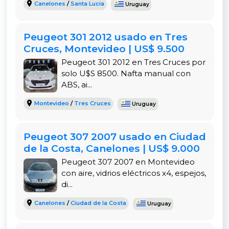
Canelones
/
Santa Lucía
Uruguay
Transmisión Manual:
Control directo y eficiencia
en el manejo.
Peugeot 301 2012 usado en Tres
Motor 1.4 (75cv):
Equilibrado para el consumo y
Cruces, Montevideo | US$ 9.500
la respuesta en ciudad.
Peugeot 301 2012 en Tres Cruces por
Sensor de Estacionamiento:
Facilita las
solo U$S 8500. Nafta manual con
maniobras y previene golpes.
ABS, ai...
Montevideo
/
Tres Cruces
Documentación al Día y Lista para Transferir:
Uruguay
Agiliza la compra y brinda tranquilidad.
Peugeot 307 2007 usado en Ciudad
de la Costa, Canelones | US$ 9.000
BENEFICIOS ADICIONALES
Peugeot 307 2007 en Montevideo
con aire, vidrios eléctricos x4, espejos,
Bajo Consumo de Combustible:
Reduce tus
di...
gastos diarios.
Canelones
/
Ciudad de la Costa
Uruguay
Acepta Permuta:
Flexibilidad si tenés un vehículo
para entregar.