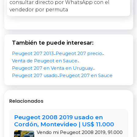
consultar directo por WhatsApp con el
complicaciones. Una excelente oportunidad para
vendedor por permuta
adquirir un Peugeot en tu zona.
RENDIMIENTO Y EFICIENCIA: EL MOTOR 1.4 DEL
PEUGEOT 207
El corazón de este Peugeot 207 es su motor de
1.4
También te puede interesar:
litros a nafta
, con
75 caballos de fuerza
. Este
Peugeot 207 2013
Peugeot 207 precio
propulsor es sinónimo de
eficiencia
y
bajo
-
-
Venta de Peugeot en Sauce
consumo de combustible
, ideal para el uso diario
-
Peugeot 207 en Venta en Uruguay
en ciudad. Su potencia es ágil y dinámica,
-
Peugeot 207 usado
Peugeot 207 en Sauce
comparable a los
240 caballos de fuerza
en su
-
categoría, ofreciendo una respuesta enérgica. La
transmisión manual
brinda control total y una
experiencia de manejo placentera.
Relacionados
Este motor, combinado con la ligereza del 207,
Peugeot 2008 2019 usado en
permite una conducción ágil y fácil de maniobrar,
Cordón, Montevideo | US$ 11.000
perfecto para el tráfico urbano y estacionar. Si
buscás un auto eficiente y con un manejo
Vendo mi Peugeot 2008 2019, 91.000