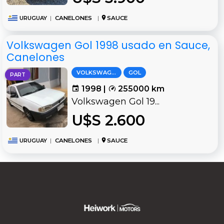
URUGUAY
|
CANELONES
|
SAUCE
Volkswagen Gol 1998 usado en Sauce,
Canelones
VOLKSWAGEN
GOL
PART
1998 |
255000 km
Volkswagen Gol 19...
U$S 2.600
URUGUAY
|
CANELONES
|
SAUCE