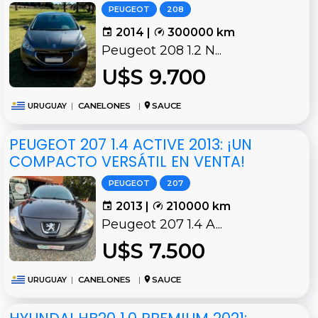
PEUGEOT
208
2014 |
300000 km
Peugeot 208 1.2 N...
U$S 9.700
URUGUAY
|
CANELONES
|
SAUCE
PEUGEOT 207 1.4 ACTIVE 2013: ¡UN
COMPACTO VERSÁTIL EN VENTA!
PEUGEOT
207
2013 |
210000 km
Peugeot 207 1.4 A...
U$S 7.500
URUGUAY
|
CANELONES
|
SAUCE