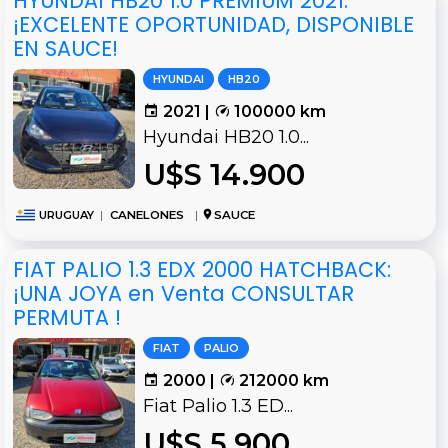
HYUNDAI HB20 1.0 PREMIUM 2021:
¡EXCELENTE OPORTUNIDAD, DISPONIBLE
EN SAUCE!
HYUNDAI
HB20
2021 |
100000 km
Hyundai HB20 1.0...
U$S 14.900
URUGUAY
|
CANELONES
|
SAUCE
FIAT PALIO 1.3 EDX 2000 HATCHBACK:
¡UNA JOYA en Venta CONSULTAR
PERMUTA !
FIAT
PALIO
2000 |
212000 km
Fiat Palio 1.3 ED...
U$S 5.900