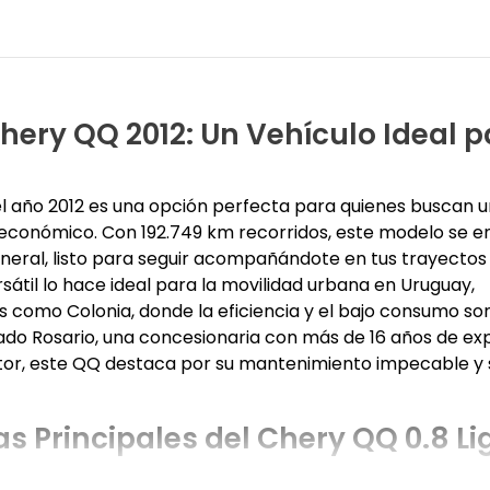
hery QQ 2012: Un Vehículo Ideal p
el año 2012 es una opción perfecta para quienes buscan u
económico. Con 192.749 km recorridos, este modelo se e
eral, listo para seguir acompañándote en tus trayectos d
rsátil lo hace ideal para la movilidad urbana en Uruguay,
 como Colonia, donde la eficiencia y el bajo consumo son
o Rosario, una concesionaria con más de 16 años de exp
or, este QQ destaca por su mantenimiento impecable y 
as Principales del Chery QQ 0.8 Li
uipado con un motor de 0.8 litros nafta que entrega una