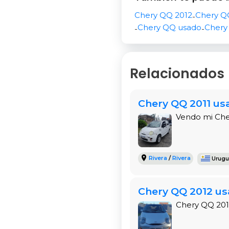
seguras mientras condu
Chery QQ 2012
Chery Q
conectividad Bluetooth
-
Chery QQ usado
Chery
-
-
El habitáculo es es
individual.
Los asientos ergonóm
Relacionados
experiencia de mane
que cada viaje sea 
Chery QQ 2011 usa
tráfico puede ser var
Vendo mi Cher
Rendimiento y
Movimiento
Rivera
/
Rivera
Urugu
Con su motor compacto 
equilibrado entre poten
Chery QQ 2012 usa
en carreteras uruguay
estacionar en espacios 
Chery QQ 2012
6 cuotas de $1.383, lo