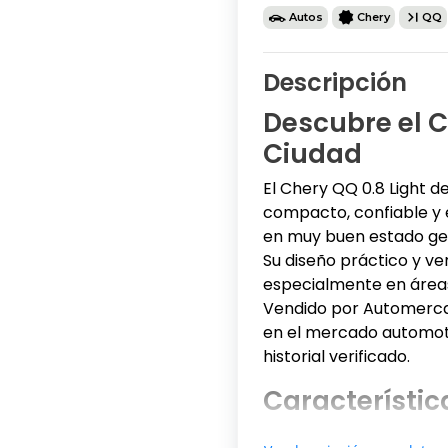
Autos
Chery
QQ
Descripción
Descubre el C
Ciudad
El Chery QQ 0.8 Light d
compacto, confiable y 
en muy buen estado gen
Su diseño práctico y ve
especialmente en áreas
Vendido por Automercad
en el mercado automot
historial verificado.
Característic
Este Chery QQ viene eq