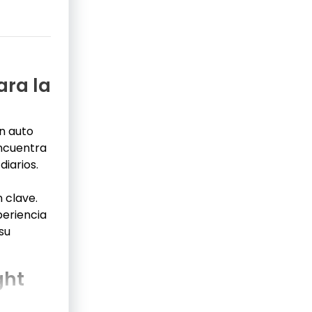
ara la
n auto
ncuentra
iarios.
 clave.
eriencia
su
ght
 potencia