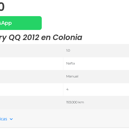
0
sApp
ry QQ 2012 en Colonia
1.0
Nafta
Manual
4
193.000 km
ticas