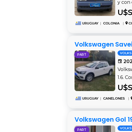
y con
U$S
URUGUAY
|
COLONIA
|
COL
Volkswagen Savei
VOLK
PART
202
Volks
1.6. C
U$S
URUGUAY
|
CANELONES
|
Volkswagen Gol 1
VOLK
PART