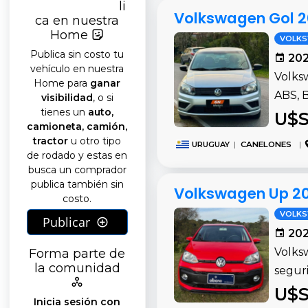
li
Volkswagen Gol 2
ca en nuestra
Home
VOLK
Publica sin costo tu
202
vehículo en nuestra
Volksw
Home para
ganar
ABS, B
visibilidad
, o si
tienes un
auto,
U$S
camioneta, camión,
tractor
u otro tipo
URUGUAY
|
CANELONES
|
de rodado y estas en
busca un comprador
publica también sin
Volkswagen Up 20
costo.
VOLK
Publicar
202
Forma parte de
Volks
la comunidad
segur
U$S
Inicia sesión con