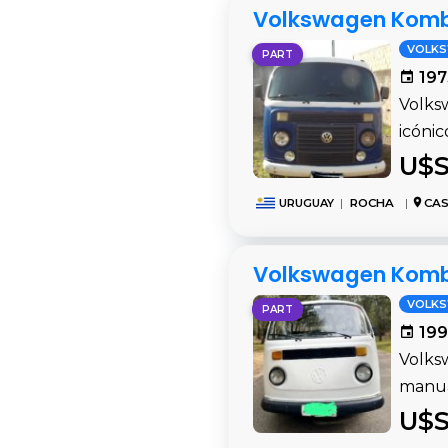
Volkswagen Kombi
VOLK
PART
197
Volksw
icónic
U$S
URUGUAY
|
ROCHA
|
CAS
Volkswagen Kombi 1
VOLK
PART
199
Volks
manual
U$S