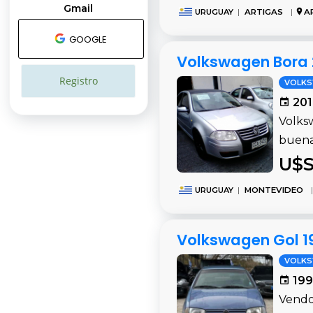
Gmail
URUGUAY
|
ARTIGAS
|
A
GOOGLE
Volkswagen Bora 
Registro
VOLK
201
Volks
buenas
U$S
URUGUAY
|
MONTEVIDEO
|
Volkswagen Gol 1
VOLK
199
Vendo