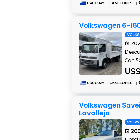
URUGUAY
|
CANELONES
|
Volkswagen 6-160 
VOLK
202
Descu
Con 5
U$S
URUGUAY
|
CANELONES
|
Volkswagen Saveiro
Lavalleja
VOLK
200
Descub