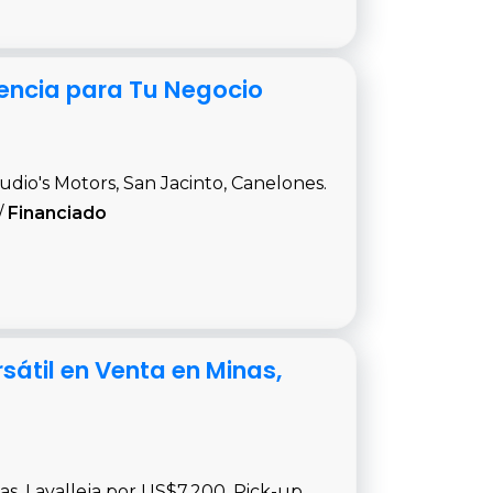
iencia para Tu Negocio
dio's Motors, San Jacinto, Canelones.
/
Financiado
sátil en Venta en Minas,
s, Lavalleja por US$7.200. Pick-up