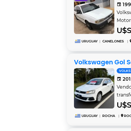
199
Volks
Motor 
U$S
URUGUAY
|
CANELONES
|
Volkswagen Gol S
VOLK
201
Vendo
transf
U$S
URUGUAY
|
ROCHA
|
RO