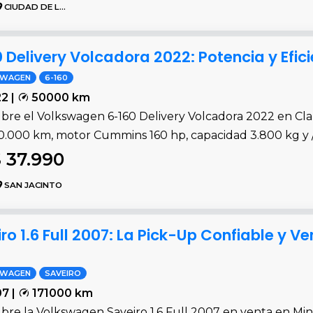
CIUDAD DE LA COSTA
Delivery Volcadora 2022: Potencia y Efic
SWAGEN
6-160
2 |
50000 km
bre el Volkswagen 6-160 Delivery Volcadora 2022 en Clau
0.000 km, motor Cummins 160 hp, capacidad 3.800 kg y 
 37.990
SAN JACINTO
 1.6 Full 2007: La Pick-Up Confiable y Ver
SWAGEN
SAVEIRO
7 |
171000 km
re la Volkswagen Saveiro 1.6 Full 2007 en venta en Mina