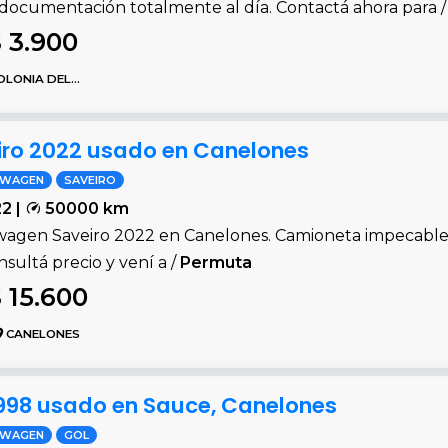
 documentación totalmente al día. Contactá ahora para 
 3.900
ONIA DEL SACRAMENTO
ro 2022 usado en Canelones
SWAGEN
SAVEIRO
2 |
50000 km
wagen Saveiro 2022 en Canelones. Camioneta impecable
onsultá precio y vení a /
Permuta
 15.600
CANELONES
998 usado en Sauce, Canelones
SWAGEN
GOL