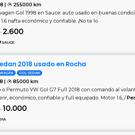
8 |
255000 km
wagen Gol 1998 en Sauce: auto usado en buenas condici
1.6 nafta económico y confiable. ¡No te lo
 2.600
SAUCE
edan 2018 usado en Rocha
SWAGEN
GOL SEDAN
8 |
85000 km
 o Permuto VW Gol G7 Full 2018 con comando al volante
erir, económico, confiable y full equipado. Motor 1.6, /
Pe
 10.000
CHA