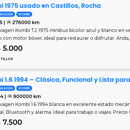
 1975 usado en Castillos, Rocha
SWAGEN
KOMBI
5 |
276000 km
agen Kombi T2 1975 minibus bicolor azul y blanco en ven
o con motor bóxer, ideal para restaurar o disfrutar. Anda,
 5.000
TILLOS
.6 1994 – Clásica, Funcional y Lista para 
SWAGEN
KOMBI
4 |
900000 km
wagen Kombi 1.6 1994 blanca en excelente estado mecáni
, Bluetooth y alarma. Ideal para trabajo o viajes. Preci
 7.500