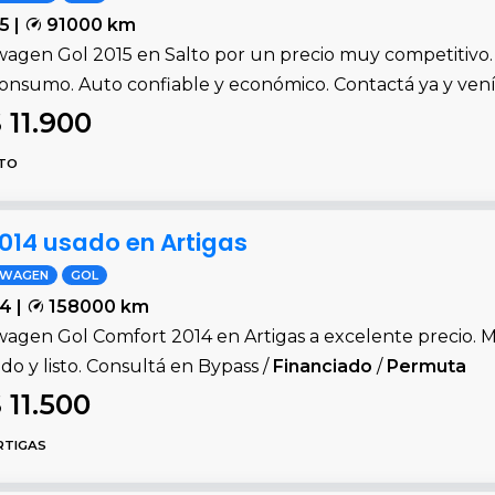
5 |
91000 km
wagen Gol 2015 en Salto por un precio muy competitivo. 
consumo. Auto confiable y económico. Contactá ya y vení
 11.900
TO
014 usado en Artigas
SWAGEN
GOL
4 |
158000 km
agen Gol Comfort 2014 en Artigas a excelente precio. Moto
do y listo. Consultá en Bypass /
Financiado
/
Permuta
 11.500
RTIGAS