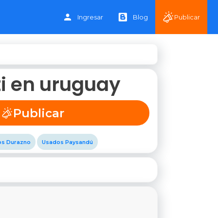
Ingresar
Blog
Publicar
i en uruguay
Publicar
s Durazno
Usados Paysandú