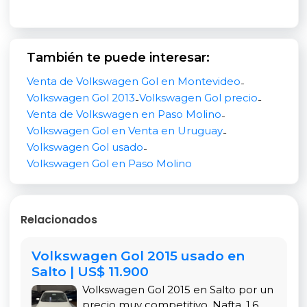
Este vehículo tiene un rendimiento de 13 km/l en
ruta y 10 km/l en ciudad, lo que lo hace muy
También te puede interesar:
eficiente. Además, tiene un precio de USD 11.500,
sin negociaciones. ¡Y si tienes un vehículo usado,
Venta de Volkswagen Gol en Montevideo
-
aceptamos permutas!
Volkswagen Gol 2013
Volkswagen Gol precio
-
-
Venta de Volkswagen en Paso Molino
-
Financiación disponible:
Volkswagen Gol en Venta en Uruguay
-
Volkswagen Gol usado
-
Te ofrecemos financiación de hasta el 100% con
Volkswagen Gol en Paso Molino
plazos de hasta 60 cuotas en UI. También
gestionamos todos los trámites y seguros para tu
comodidad.
Relacionados
Precio: USD 11.500
Volkswagen Gol 2015 usado en
¡Contáctanos hoy para más detalles y agenda
Salto | US$ 11.900
tu prueba de manejo!
Volkswagen Gol 2015 en Salto por un
precio muy competitivo. Nafta, 1.6