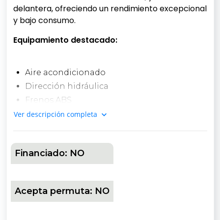
delantera, ofreciendo un rendimiento excepcional
y bajo consumo.
Equipamiento destacado:
Aire acondicionado
Dirección hidráulica
Frenos ABS
2 airbags (conductor y pasajero)
Ver descripción completa
Faros antinieblas
Radio AM/FM con Bluetooth y USB
Financiado:
NO
Llantas de aleación
Cristales eléctricos y polarizados
Volante multifunción de cuero
Acepta permuta:
NO
Alarma y cierre centralizado de puertas
Limpia/lava luneta