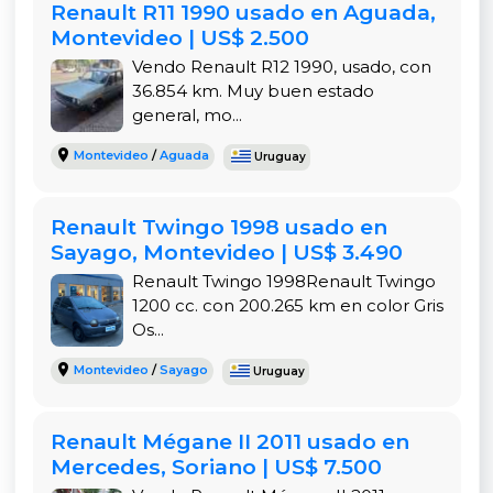
más alto que un auto convencional, con molduras
Renault R11 1990 usado en Aguada,
plásticas en pasos de rueda, paragolpes robustos
Montevideo | US$ 2.500
y barras de techo que refuerzan su espíritu
Vendo Renault R12 1990, usado, con
aventurero. Esta estética lo convierte en un
36.854 km. Muy buen estado
vehículo que transmite solidez, confianza y
general, mo...
actitud, sin resignar elegancia ni urbanidad.
Montevideo
/
Aguada
Uruguay
La versión
Intens
se destaca por contar con
detalles cromados, ópticas con diseño moderno,
Renault Twingo 1998 usado en
llantas de aleación, faros antiniebla, y una
Sayago, Montevideo | US$ 3.490
presencia general más refinada. Además de lucir
Renault Twingo 1998Renault Twingo
bien, esta configuración mejora la experiencia de
1200 cc. con 200.265 km en color Gris
manejo: mayor despeje del suelo significa menos
Os...
golpes en badenes o lomos de burro, y mejor
visibilidad general al conducir.
Montevideo
/
Sayago
Uruguay
Por dentro, la cabina tiene una presentación
moderna, materiales agradables al tacto, y una
Renault Mégane II 2011 usado en
buena distribución de los comandos. Todo está al
Mercedes, Soriano | US$ 7.500
alcance del conductor, con una sensación de