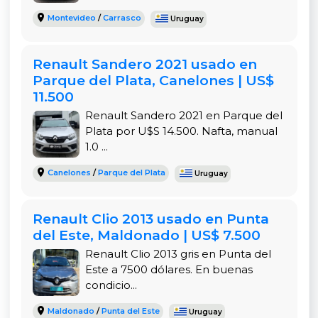
para el día a día como para escapadas o viajes
Montevideo
/
Carrasco
Uruguay
familiares.
Este modelo está orientado a quienes valoran
Renault Sandero 2021 usado en
tanto la funcionalidad como la tecnología en un
Parque del Plata, Canelones | US$
solo paquete. Todo el sistema electrónico
11.500
funciona de manera intuitiva y confiable, lo que
Renault Sandero 2021 en Parque del
permite concentrarse en disfrutar el viaje sin
Plata por U$S 14.500. Nafta, manual
distracciones ni complicaciones.
1.0 ...
En Rivera: una opción excelente para ciudad y
Canelones
/
Parque del Plata
Uruguay
ruta
Este
Renault Stepway en Rivera
representa una
oportunidad concreta para quienes buscan
Renault Clio 2013 usado en Punta
comprar localmente un auto moderno, sin
del Este, Maldonado | US$ 7.500
necesidad de trasladarse largas distancias. Poder
Renault Clio 2013 gris en Punta del
ver, probar y cerrar trato en la misma ciudad es
Este a 7500 dólares. En buenas
una gran ventaja, especialmente si se cuenta con
condicio...
opciones de permuta o financiación.
Maldonado
/
Punta del Este
Uruguay