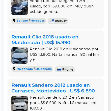
Vendo Renault Mégane II 2011,
espacio muy bien lograda para un vehículo de su
usado, con 159.000 km. Muy buen
tamaño.
estado genera...
Interior cómodo y tecnología para disfrutar
Soriano
/
Mercedes
Uruguay
cada viaje
En su versión
Intens
, el Stepway cuenta con un
Renault Clio 2018 usado en
equipamiento completo que incluye
pantalla
Maldonado | US$ 15.990
multimedia táctil
,
conectividad Bluetooth
,
Renault Clio 2018 en Maldonado por
comandos al volante
,
aire acondicionado
,
U$S 13.900. Nafta, manual, 80 mil km
dirección asistida
,
doble airbag
,
levanta vidrios
y b...
eléctricos en las cuatro puertas
,
cierre
centralizado
y más. Todo lo necesario para un
Maldonado
/
Maldonado
Uruguay
uso cómodo, moderno y seguro.
La posición de manejo elevada y la buena
Renault Sandero 2012 usado en
insonorización del habitáculo aportan a un viaje
Carrasco, Montevideo | US$ 6.890
más relajado, especialmente en trayectos largos.
Renault Sandero 2012 en Carrasco
Los asientos ofrecen buen soporte y el baúl tiene
por U$S 8.500. Nafta 1.6 manual con
una capacidad razonable, lo que lo hace útil tanto
100.00...