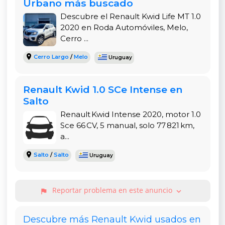
Urbano más buscado
Descubre el Renault Kwid Life MT 1.0
2020 en Roda Automóviles, Melo,
Cerro ...
Cerro Largo
/
Melo
Uruguay
Renault Kwid 1.0 SCe Intense en
Salto
Renault Kwid Intense 2020, motor 1.0
Sce 66 CV, 5 manual, solo 77 821 km,
a...
Salto
/
Salto
Uruguay
Reportar problema en este anuncio
expand_more
flag
Descubre más Renault Kwid usados en