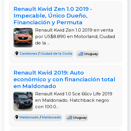
empadronamiento y asesoramiento en seguros.
Renault Kwid Zen 1.0 2019 -
Impecable, Único Dueño,
Precio Competitivo y Oportunidad Única
Financiación y Permuta
A solo US$ 10.390, este Renault Kwid Intense 2019
Renault Kwid Zen 1.0 2019 en venta
representa una excelente relación precio-
por US$8.890 en Motorland, Ciudad
calidad. Comparado con similares en el mercado
de la ...
(entre US$ 8.000 y US$ 10.900), destaca por su
Canelones
/
Ciudad de la Costa
Uruguay
estado impecable, kilometraje razonable y
financiación disponible.
Renault Kwid 2019: Auto
"Renault Kwid 2019 Montevideo", "Kwid Intense
económico y con financiación total
financiado Uruguay", "comprar Renault Kwid
en Maldonado
usado Montevideo".
Renault Kwid 1.0 Sce 66cv Life 2019
en Maldonado. Hatchback negro
Este Renault Kwid Intense 2019 es una gran
con 100.0...
elección para quienes buscan un auto económico,
seguro y con bajo costo de mantenimiento en
Maldonado
/
Maldonado
Uruguay
Uruguay. Su motor eficiente reduce gastos en
nafta, mientras que el equipamiento completo