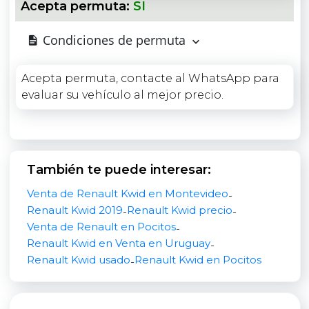
Acepta permuta:
SI
Airbag para conductor y pasajero
Control de estabilidad
Condiciones de permuta
Control de tracción
Sistema ISOFIX para sillas infantiles
Acepta permuta, contacte al WhatsApp para
Apoyacabezas traseros
evaluar su vehículo al mejor precio.
Inmovilizador de motor y llave codificada
Este nivel de equipamiento de seguridad lo
convierte en una opción confiable y moderna
También te puede interesar:
dentro de su segmento.
Venta de Renault Kwid en Montevideo
-
Confort y Equipamiento Moderno
Renault Kwid 2019
Renault Kwid precio
-
-
Venta de Renault en Pocitos
-
Disfruta de aire acondicionado, dirección eléctrica
Renault Kwid en Venta en Uruguay
-
asistida, pantalla multimedia con radio AM/FM,
Renault Kwid usado
Renault Kwid en Pocitos
-
Bluetooth, MP3 y entrada USB. Incluye limpia/lava
luneta trasera, asiento trasero rebatible y
paragolpes en color carrocería para un look más