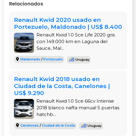
Relacionados
premium.
Diseño Práctico y Espacioso
Renault Kwid 2020 usado en
Portezuelo, Maldonado | US$ 8.400
Con 5 puertas y capacidad para 5 pasajeros,
Renault Kwid 1.0 Sce Life 2020 gris
ofrece un maletero amplio y despeje al suelo
con 149.000 km en Laguna del
elevado típico de los modelos con inspiración
Sauce, Mal...
SUV. Su tamaño compacto facilita el
estacionamiento en zonas céntricas de
Maldonado
/
Portezuelo
Uruguay
Montevideo, mientras que su diseño robusto
resiste bien las calles urbanas.
Renault Kwid 2018 usado en
Condiciones de Compra Flexibles en
Ciudad de la Costa, Canelones |
Montevideo
US$ 9.290
Venta a través de Shoppingcar La Gaceta,
Renault Kwid 1.0 Sce 66cv Intense
concesionaria con identidad verificada y más de 1
2018 blanco nafta manual 5 puertas
año en el mercado, ubicada en 26 de Marzo 3210
hatchb...
esq. La Gaceta, Montevideo. Horario: Lunes a
Canelones
/
Ciudad de la Costa
Uruguay
viernes de 9 a 19 hs, sábados de 9 a 13 hs. Ofrecen
gestoría completa de trámites, escribanía,