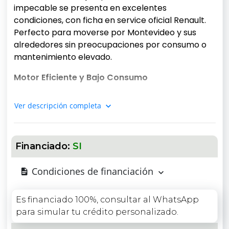
impecable se presenta en excelentes
condiciones, con ficha en service oficial Renault.
Perfecto para moverse por Montevideo y sus
alrededores sin preocupaciones por consumo o
mantenimiento elevado.
Motor Eficiente y Bajo Consumo
Equipado con un motor naftero 1.0 de 3 cilindros
Ver descripción completa
que entrega 69 hp de potencia y excelente
torque para el uso urbano. Su transmisión manual
de 5 velocidades y tracción delantera garantizan
Financiado:
SI
una conducción ágil y divertida. Destaca por su
bajo consumo, ideal para ahorrar en combustible
Condiciones de financiación
en el día a día en Uruguay.
Seguridad Completa de Serie
Es financiado 100%, consultar al WhatsApp
para simular tu crédito personalizado.
Frenos ABS