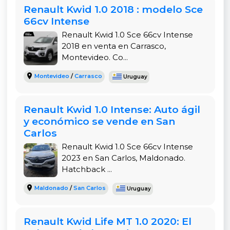
Renault Kwid 1.0 2018 : modelo Sce
(aire, multimedia, dirección eléctrica) hace que
66cv Intense
cada viaje sea cómodo. En Montevideo, donde el
tráfico y el estacionamiento son desafíos diarios,
Renault Kwid 1.0 Sce 66cv Intense
2018 en venta en Carrasco,
su tamaño compacto y alto despeje lo hacen
Montevideo. Co...
ideal para circular sin problemas.
Montevideo
/
Carrasco
Uruguay
Además, al comprarlo en una concesionaria
confiable como Shoppingcar La Gaceta, cuentas
con respaldo en trámites y posibilidad de
Renault Kwid 1.0 Intense: Auto ágil
financiación total o permuta de tu vehículo
y económico se vende en San
actual. No dejes pasar esta oportunidad de
Carlos
llevarte un Kwid en estado impecable a un precio
Renault Kwid 1.0 Sce 66cv Intense
muy competitivo. Contacta hoy para agendar
2023 en San Carlos, Maldonado.
una prueba de manejo y verificar todo en
Hatchback ...
persona.
Maldonado
/
San Carlos
Uruguay
Renault Kwid Life MT 1.0 2020: El