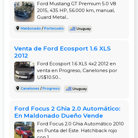
Ford Mustang GT Premium 5.0 V8
verificada y la flexibilidad de sus opciones de
2015, 435 HP, 56.000 km, manual,
financiación la convierten en una de las mejores
Guard Metal...
oportunidades del mercado. Si necesitas una
camioneta versátil para el trabajo y la familia, te
Maldonado
/
Portezuelo
Uruguay
invitamos a visitar o contactar a
Jorge Tub
Automotores
en Jacinto Vera, a solo dos cuadras
Venta de Ford Ecosport 1.6 XLS
del Shopping Nuevo Centro.
2012
Una de las grandes ventajas de esta Ford Ranger
Ford Ecosport 1.6 XLS 4x2 2012 en
es su practicidad y capacidad de carga. La caja
venta en Progreso, Canelones por
trasera te brinda la versatilidad necesaria para
US$10.50...
transportar herramientas de trabajo, equipos de
Canelones
/
Progreso
Uruguay
deporte o cualquier tipo de carga voluminosa, sin
sacrificar el confort de los cinco pasajeros en la
cabina. Este vehículo está construido para ser
Ford Focus 2 Ghia 2.0 Automático:
resistente, lo que lo convierte en una opción ideal
En Maldonado Dueño Vende
para aquellos que necesitan una herramienta de
Ford Focus 2.0 Ghia Automático 2010
trabajo confiable o simplemente un vehículo
en Punta del Este. Hatchback rojo
robusto y espacioso para el día a día.
con 1...