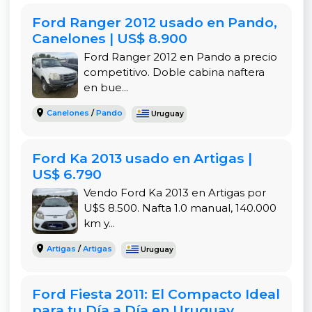
acondicionado
para mantener una temperatura
Ford Ranger 2012 usado en Pando,
agradable en el interior,
cristales eléctricos
para
Canelones | US$ 8.900
mayor conveniencia y
dirección hidráulica
que
Ford Ranger 2012 en Pando a precio
facilita las maniobras. El cierre centralizado y la
competitivo. Doble cabina naftera
alarma brindan una capa adicional de seguridad
en bue...
para tu vehículo.
Canelones
/
Pando
Uruguay
Seguridad de Serie en un Vehículo Duradero
La seguridad es fundamental, y esta
Ford Ranger
Ford Ka 2013 usado en Artigas |
viene equipada con los sistemas clave para
US$ 6.790
proteger a sus ocupantes. Incluye
airbags para
Vendo Ford Ka 2013 en Artigas por
conductor y pasajero
,
frenos ABS
para prevenir
U$S 8.500. Nafta 1.0 manual, 140.000
el bloqueo de ruedas en situaciones de
km y...
emergencia, y
faros antinieblas traseros
que
mejoran la visibilidad en condiciones climáticas
Artigas
/
Artigas
Uruguay
adversas.
Opciones de Compra Flexibles en Montevideo
Ford Fiesta 2011: El Compacto Ideal
El precio de
US$ 12.800
es una oferta muy
para tu Día a Día en Uruguay