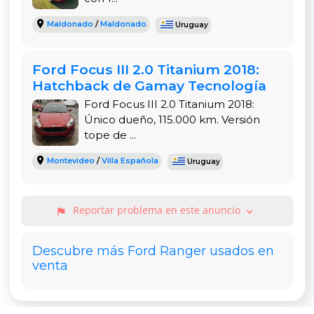
Considerando su estado general, el precio de US$
Maldonado
/
Maldonado
Uruguay
12.800 es una de las ofertas más atractivas del
mercado para una pick-up con estas
Ford Focus III 2.0 Titanium 2018:
características. El respaldo de ser de un único
Hatchback de Gamay Tecnología
dueño y la seguridad de comprar en una
Ford Focus III 2.0 Titanium 2018:
concesionaria con 12 años de trayectoria se
Único dueño, 115.000 km. Versión
suman a un paquete de financiación flexible que
tope de ...
te permite adaptar la compra a tu presupuesto.
Esta Ranger representa una inversión inteligente
Montevideo
/
Villa Española
Uruguay
en un vehículo duradero, que te servirá por
muchos años más.
Reportar problema en este anuncio
expand_more
flag
Descubre más Ford Ranger usados en
venta