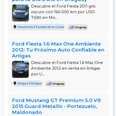
competitiva en el mercado de pick-ups. El
Descubre el Ford Fiesta 2011 gris
vendedor ofrece múltiples opciones de pago
oscuro con 160.000 km por USD
para facilitar tu compra:
7.690 en Mo...
Permuta:
Acepta tu vehículo usado como parte
Canelones
/
Ciudad de la Costa
Uruguay
de pago.
Ford Fiesta 1.6 Max One Ambiente
Financiación por la casa:
Con una entrega de
2012: Tu Próximo Auto Confiable en
U$$ 7.800
, el saldo se puede financiar hasta en
Artigas
36 meses en Dólares
o
24 meses en Pesos
.
Descubre el Ford Fiesta 1.6 Max One
Financiación bancaria:
Posibilidad de financiar
Ambiente 2012 en venta en Artigas
hasta el
100% del valor en 60 meses
.
por U...
Conclusión: Una Oportunidad Única en el
Artigas
/
Artigas
Uruguay
Segmento de Pick-Up
Esta
Ford Ranger XLT 2.3 2011
es la pick-up ideal
Ford Mustang GT Premium 5.0 V8
para quienes buscan un vehículo confiable y
2015 Guard Metallic - Portezuelo,
duradero a un precio accesible. Su historial de
Maldonado
único dueño, el respaldo de una concesionaria