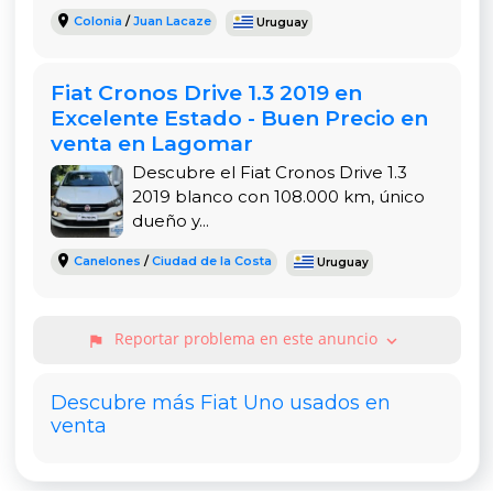
comandos funcionando correctamente. La
Colonia
/
Juan Lacaze
Uruguay
dirección hidráulica y el aire acondicionado hacen
que cada viaje sea cómodo, incluso en el tráfico
Fiat Cronos Drive 1.3 2019 en
urbano más intenso. Gracias a su versatilidad y
Excelente Estado - Buen Precio en
durabilidad, sigue siendo una elección lógica para
venta en Lagomar
quienes buscan un vehículo accesible que cumpla
Descubre el Fiat Cronos Drive 1.3
con todas las necesidades bási
2019 blanco con 108.000 km, único
dueño y...
Canelones
/
Ciudad de la Costa
Uruguay
Reportar problema en este anuncio
expand_more
flag
Descubre más Fiat Uno usados en
venta