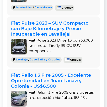
urbanos como salidas más largas por ruta. Su
Montevideo
/
Paso Molino
Uruguay
tamaño compacto y el motor de bajo consumo
hacen que sea una opción preferida por
estudiantes, trabajadores independientes y
Fiat Pulse 2023 – SUV Compacto
personas mayores que buscan practicidad,
con Bajo Kilometraje y Precio
confiabilidad y costos bajos de mantenimiento.
Insuperable en Lavalleja!
Además, al tratarse de un modelo muy popular en
Fiat Pulse 2023 Drive 1.3 con 53.000
Uruguay, se consiguen repuestos fácilmente y la
km, motor Firefly 99 CV. SUV
mayoría de los talleres conocen perfectamente
compacto ...
su mecánica, lo que se traduce en menos gastos
Lavalleja
/
Jose Batlle y Ordoñez
Uruguay
imprevistos y mayor tranquilidad para el
comprador.
Fiat Palio 1.3 Fire 2005 - Excelente
A lo largo de los años, el Fiat Uno ha demostrado
Oportunidad en Juan Lacaze,
ser uno de los vehículos más resistentes y
Colonia - US$6.500
económicos del mercado. Este modelo 2007 con
Fiat Palio 1.3 Fire 2005 gris 5 puertas,
motor 1.3 Fire combina simplicidad y funcionalidad
aire, dirección hidráulica, 185.45...
en un equilibrio perfecto. Su interior está bien
conservado, con tapizados limpios y todos los