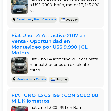
buscan ahorrar en combustible sin sacrificar
a U$S 6.900. Nafta, motor 1.3, 145.000
movilidad ni comodidad.
k...
Diseño clásico y funcional
Canelones
/
Paso Carrasco
Uruguay
Su diseño compacto facilita la conducción en
calles estrechas y el estacionamiento. La
Fiat Uno 1.4 Attractive 2017 en
carrocería está en muy buen estado, y su estilo
Venta - Oportunidad en
clásico sigue siendo atractivo para quienes
Montevideo por US$ 9.990 | GL
valoran la funcionalidad sobre lo ostentoso.
Motors
Fiat Uno 1.4 Attractive 2017 gris nafta
Interior cómodo y práctico
manual 3 puertas en excelente
En su interior, este Uno ofrece una disposición
estad...
cómoda, con aire acondicionado y dirección
Montevideo
/
Cerrito
Uruguay
hidráulica para una experiencia de conducción
más placentera. El baúl tiene buen espacio para
un vehículo de su tamaño, ideal para compras o
FIAT UNO 1.3 CS 1991: CON SÓLO 88
viajes cortos.
MIL Kilometros
Fiat Uno 1.3 CS 1991 en Barros
Seguridad y mantenimiento