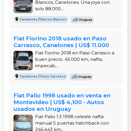
Blancos, Canelones. Una joya con
solo 88.000...
Es un auto sencillo, pero confiable. Gracias a su
mecánica simple, es fácil de mantener y los
Canelones
/
Barros Blancos
Uruguay
repuestos son económicos. Los frenos responden
bien y su suspensión está ajustada para calles
urbanas.
Fiat Fiorino 2018 usado en Paso
Carrasco, Canelones | US$ 11.000
Por qué elegir un Fiat Uno 1.3 Fire en Uruguay
Fiat Fiorino 2018 en Paso Carrasco a
buen precio. 45.000 km, nafta,
El Fiat Uno 1.3 Fire es una excelente elección para
impecab...
quienes buscan un vehículo económico, fácil de
mantener y rendidor. En Uruguay, este modelo es
Canelones
/
Paso Carrasco
Uruguay
ampliamente conocido, con repuestos
disponibles y talleres que conocen bien su
Fiat Palio 1998 usado en venta en
mecánica.
Montevideo | US$ 4,100 - Autos
Este Fiat Uno 1.3 Fire ha sido cuidado con
usados en Uruguay
responsabilidad, con mantenimiento al día y sin
Fiat Palio 1.3 1998 celeste nafta
modificaciones fuera de fábrica. Su andar es
manual 5 puertas hatchback con
firme, suave y seguro, ideal tanto para trayectos
246.443 km...