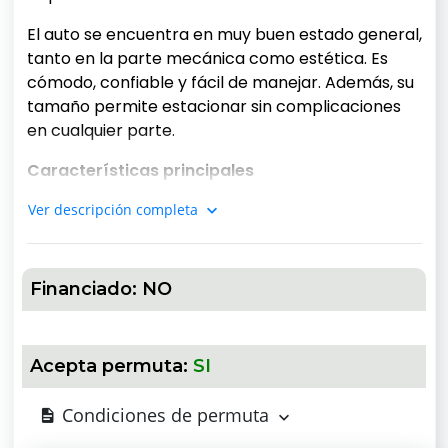
El auto se encuentra en muy buen estado general,
tanto en la parte mecánica como estética. Es
cómodo, confiable y fácil de manejar. Además, su
tamaño permite estacionar sin complicaciones
en cualquier parte.
Características principales
Motor 1.3 Fire
Ver descripción completa
Año 2007
Financiado:
NO
Combustible: Nafta
Caja manual
Acepta permuta:
SI
Puertas: 3
Aire acondicionado
Condiciones de permuta