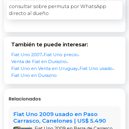
Dirección hidráulica
consultar sobre permuta por WhatsApp
Asientos traseros rebatibles
directo al dueño
Llantas de aleación
Papeles al día y listo para transferir
También te puede interesar:
Motor y rendimiento del Fiat Uno 1.3 Fire
Fiat Uno 2007
Fiat Uno precio
-
-
El motor Fire 1.3 de Fiat es conocido por su
Venta de Fiat en Durazno
-
durabilidad, bajo consumo y bajo costo de
Fiat Uno en Venta en Uruguay
Fiat Uno usado
-
-
mantenimiento. Ideal para recorridos diarios, su
Fiat Uno en Durazno
rendimiento en ciudad es eficiente, y su mecánica
simple facilita cualquier reparación futura.
Consumo y economía
Relacionados
Uno de los puntos fuertes del Fiat Uno 1.3 Fire es su
Fiat Uno 2009 usado en Paso
consumo contenido. Con un promedio urbano de
Carrasco, Canelones | US$ 5.490
entre 13 y 15 km/litro, es perfecto para quienes
Fiat Uno 2009 en Barra de Carrasco