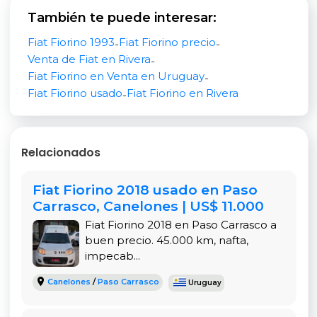
Este motor es reconocido por su durabilidad y
También te puede interesar:
bajo costo de mantenimiento, lo que hace que
esta Fiorino sea una de las furgonetas más
Fiat Fiorino 1993
Fiat Fiorino precio
-
-
rentables en su segmento. Además, la caja
Venta de Fiat en Rivera
-
manual de cinco velocidades ofrece un manejo
Fiat Fiorino en Venta en Uruguay
-
cómodo y preciso, facilitando la conducción tanto
Fiat Fiorino usado
Fiat Fiorino en Rivera
-
en rutas como en ciudad.
Diseño compacto y funcional para la ciudad
Relacionados
Una de las mayores ventajas de la Fiat Fiorino es
su tamaño compacto. Esta furgoneta se mueve
Fiat Fiorino 2018 usado en Paso
con facilidad en calles angostas, zonas urbanas y
Carrasco, Canelones | US$ 11.000
centros comerciales donde el espacio suele ser
limitado.
Fiat Fiorino 2018 en Paso Carrasco a
buen precio. 45.000 km, nafta,
La caja de carga trasera está diseñada para
impecab...
aprovechar cada centímetro, permitiendo
Canelones
/
Paso Carrasco
Uruguay
transportar mercadería, herramientas o
materiales de manera segura y ordenada. La