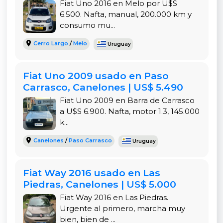
Fiat Uno 2016 en Melo por U$S
manejar la Fiorino sea sencillo incluso en
6.500. Nafta, manual, 200.000 km y
recorridos urbanos con tráfico intenso.
consumo mu...
Este equilibrio entre funcionalidad y comodidad la
Cerro Largo
/
Melo
Uruguay
hace ideal para largas jornadas laborales.
Seguridad y equipamiento esencial
Fiat Uno 2009 usado en Paso
La versión 1.3 diésel de la Fiat Fiorino cuenta con
Carrasco, Canelones | US$ 5.490
frenos ABS, doble airbag frontal, cierre
Fiat Uno 2009 en Barra de Carrasco
centralizado y sistema de alarma, lo que aporta
a U$S 6.900. Nafta, motor 1.3, 145.000
un nivel de seguridad adecuado para el segmento.
k...
Fiat además ha reforzado la estructura para
Canelones
/
Paso Carrasco
Uruguay
proteger tanto al conductor como a la carga.
Estos elementos permiten que la Fiorino cumpla
Fiat Way 2016 usado en Las
con las normativas vigentes, brindando confianza
Piedras, Canelones | US$ 5.000
y tranquilidad en cada viaje.
Fiat Way 2016 en Las Piedras.
La aliada perfecta para emprendedores y
Urgente al primero, marcha muy
empresas
bien, bien de ...