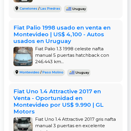
La Fiat Fiorino se destaca por ser un vehículo
Canelones
/
Las Piedras
Uruguay
económico, confiable y pensado para el trabajo
intenso. Su bajo consumo, fácil mantenimiento y
diseño práctico la convierten en la furgoneta
Fiat Palio 1998 usado en venta en
perfecta para quienes buscan eficiencia y
Montevideo | US$ 4,100 - Autos
rendimiento.
usados en Uruguay
Fiat Palio 1.3 1998 celeste nafta
Además, su tamaño compacto la hace ideal para
manual 5 puertas hatchback con
ciudades como Montevideo, Maldonado o
246.443 km...
cualquier localidad uruguaya donde la
maniobrabilidad y el espacio son clave para el día
Montevideo
/
Paso Molino
Uruguay
a día.
Fiat Uno 1.4 Attractive 2017 en
Permuta
Venta - Oportunidad en
✅ Se acepta vehículo en parte de pago,
Montevideo por US$ 9.990 | GL
facilitando la adquisición de esta Fiorino para
Motors
quienes desean renovar su flota o empezar su
Fiat Uno 1.4 Attractive 2017 gris nafta
negocio con una herramienta confiable.
manual 3 puertas en excelente