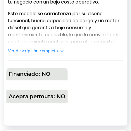
tu negocio con un bajo costo operativo.
Este modelo se caracteriza por su diseño
funcional, buena capacidad de carga y un motor
diésel que garantiza bajo consumo y
mantenimiento accesible, lo que la convierte en
una herramienta confiable para el transporte
urbano y las entregas en zonas de alta
Ver descripción completa
congestión.
Motor 1.3 Diésel: potencia y economía para
trabajar más
Financiado:
NO
El motor 1.3 diésel de la Fiat Fiorino está pensado
para brindar la máxima eficiencia sin sacrificar la
potencia necesaria para cargar hasta 650 kg en
Acepta permuta:
NO
la caja trasera. Su funcionamiento está
optimizado para consumo reducido, ideal para
quienes recorren muchas calles o deben realizar
entregas frecuentes.