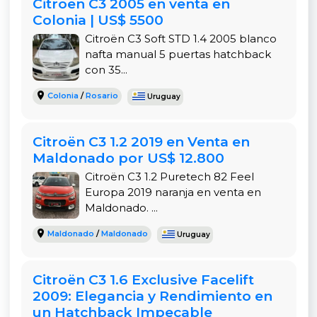
Citroën C3 2005 en venta en
Tracción:
Delantera
Colonia | US$ 5500
Único dueño:
Sí
Citroën C3 Soft STD 1.4 2005 blanco
nafta manual 5 puertas hatchback
Acepta permuta:
No
con 35...
Equipamiento destacado:
Colonia
/
Rosario
Uruguay
Cámara de retroceso
Citroën C3 1.2 2019 en Venta en
Sensor de estacionamiento
Maldonado por US$ 12.800
Citroën C3 1.2 Puretech 82 Feel
Control de estabilidad
Europa 2019 naranja en venta en
Llantas de aleación
Maldonado. ...
Maldonado
/
Maldonado
Climatizador
Uruguay
Computadora de a bordo
Citroën C3 1.6 Exclusive Facelift
Sensor de lluvia
2009: Elegancia y Rendimiento en
un Hatchback Impecable