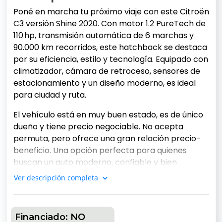
Poné en marcha tu próximo viaje con este Citroën
C3 versión Shine 2020. Con motor 1.2 PureTech de
110 hp, transmisión automática de 6 marchas y
90.000 km recorridos, este hatchback se destaca
por su eficiencia, estilo y tecnología. Equipado con
climatizador, cámara de retroceso, sensores de
estacionamiento y un diseño moderno, es ideal
para ciudad y ruta.
El vehículo está en muy buen estado, es de único
dueño y tiene precio negociable. No acepta
permuta, pero ofrece una gran relación precio-
beneficio. Una opción perfecta para quienes
buscan un auto moderno, confiable y bien
equipado por US$19.000.
Ver descripción completa
Datos del vehículo:
Marca:
Citroën
Financiado:
NO