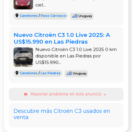
ciel...
Canelones
/
Paso Carrasco
Uruguay
Nuevo Citroën C3 1.0 Live 2025: A
US$15.990 en Las Piedras
Nuevo Citroën C3 1.0 Live 2025 0 km
disponible en Las Piedras por
US$15.990...
Canelones
/
Las Piedras
Uruguay
Reportar problema en este anuncio
expand_more
flag
Descubre más Citroën C3 usados en
venta