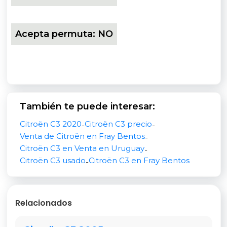
Modelo:
C3
Versión:
1.2 Pure Tech 110 AT6 Shine Europa
Acepta permuta:
NO
Año:
2020
Kilometraje:
90.000 km
Precio:
US$ 19.000 (negociable)
También te puede interesar:
Transmisión:
Automática
Citroën C3 2020
Citroën C3 precio
-
-
Motor:
1.2 nafta
Venta de Citroën en Fray Bentos
-
Citroën C3 en Venta en Uruguay
-
Potencia:
110 hp
Citroën C3 usado
Citroën C3 en Fray Bentos
-
Color:
Gris
Carrocería:
Hatchback
Relacionados
Puertas:
5