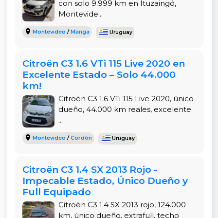
con solo 9.999 km en Ituzaingó,
Limpia/lava luneta
Montevide...
Observaciones:
Montevideo
/
Manga
Uruguay
No cuenta con tapizado de cuero
Citroën C3 1.6 VTi 115 Live 2020 en
No tiene techo solar ni aire acondicionado
Excelente Estado – Solo 44.000
km!
No incluye garantía de fábrica ni mecánica
Citroën C3 1.6 VTi 115 Live 2020, único
Blindado: No
dueño, 44.000 km reales, excelente
...
Montevideo
/
Cordón
Uruguay
Citroën C3 1.4 SX 2013 Rojo -
Impecable Estado, Único Dueño y
Full Equipado
Citroën C3 1.4 SX 2013 rojo, 124.000
km, único dueño, extrafull, techo