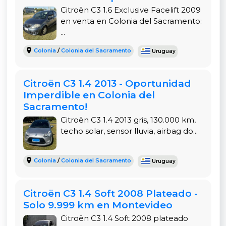
Sistema multimedia con USB, Bluetooth, entrada
Citroën C3 1.6 Exclusive Facelift 2009
auxiliar
en venta en Colonia del Sacramento:
...
Cristales eléctricos
Colonia
/
Colonia del Sacramento
Uruguay
Comando de radio al volante
Apertura remota de baúl
Citroën C3 1.4 2013 - Oportunidad
Imperdible en Colonia del
Faros antiniebla traseros
Sacramento!
AM/FM y reproductor MP3
Citroën C3 1.4 2013 gris, 130.000 km,
techo solar, sensor lluvia, airbag do...
Dirección hidráulica
Airbags (conductor y pasajero)
Colonia
/
Colonia del Sacramento
Uruguay
Frenos ABS
Citroën C3 1.4 Soft 2008 Plateado -
Faros con regulación automática
Solo 9.999 km en Montevideo
Alarma y cierre centralizado de puertas
Citroën C3 1.4 Soft 2008 plateado