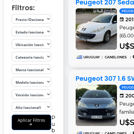
Peugeot 207 Sedan
Filtros:
PEUG
201
Peuge
(65.00
U$S
URUGUAY
|
CANELONES
|
Peugeot 307 1.6 S
PEUG
200
Peuge
famili
P
Aplicar Filtros
U$S
u
b
URUGUAY
|
CANELONES
|