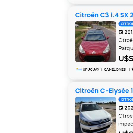
Citroën C3 1.4 SX
CITRO
201
Citroë
Parqu
U$S
URUGUAY
|
CANELONES
|
Citroën C-Elysée 
CITRO
202
Citro
impeca