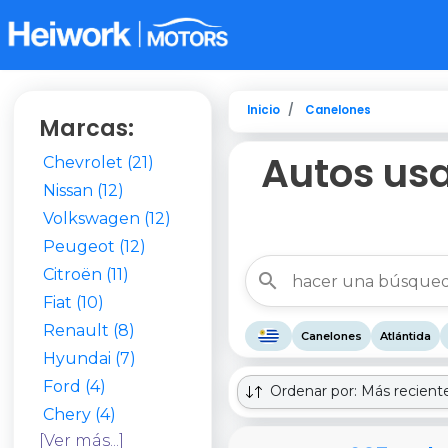
Inicio
Canelones
Marcas:
Autos usa
Chevrolet (21)
Nissan (12)
Volkswagen (12)
Peugeot (12)
Citroën (11)
Fiat (10)
Renault (8)
Canelones
Atlántida
Hyundai (7)
Ford (4)
Ordenar por: Más recient
Chery (4)
[Ver más...]