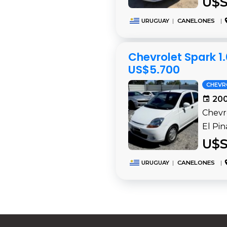
U$S
URUGUAY
|
CANELONES
|
Chevrolet Spark 1
US$5.700
CHEVR
200
Chevr
El Pi
U$S
URUGUAY
|
CANELONES
|