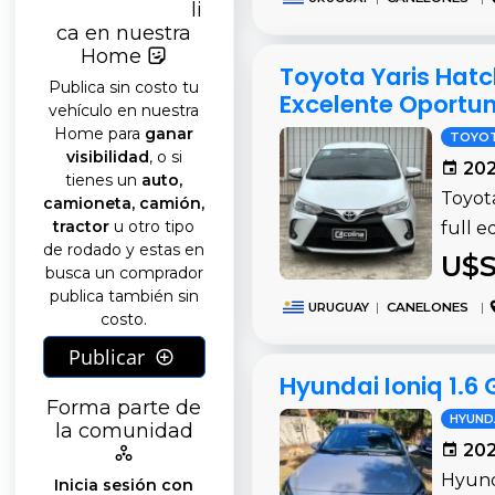
li
ca en nuestra
Home
Toyota Yaris Hatc
Publica sin costo tu
Excelente Oportu
vehículo en nuestra
Home para
ganar
TOYO
visibilidad
, o si
202
tienes un
auto,
Toyot
camioneta, camión,
tractor
u otro tipo
full 
de rodado y estas en
U$S
busca un comprador
publica también sin
URUGUAY
|
CANELONES
|
costo.
Publicar
Hyundai Ioniq 1.6 
Forma parte de
HYUND
la comunidad
202
Hyunda
Inicia sesión con