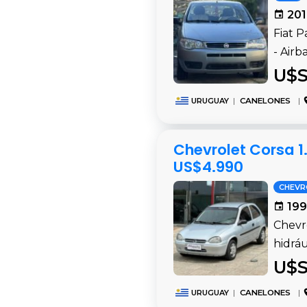
201
Fiat P
- Airb
U$S
URUGUAY
|
CANELONES
|
Chevrolet Corsa 1.
US$4.990
CHEVR
199
Chevro
hidráu
U$S
URUGUAY
|
CANELONES
|