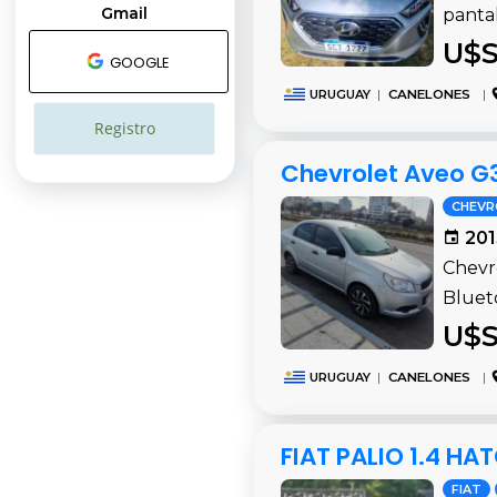
Gmail
pantal
U$S
GOOGLE
URUGUAY
|
CANELONES
|
Registro
Chevrolet Aveo G3
CHEVR
201
Chevro
Blueto
U$S
URUGUAY
|
CANELONES
|
FIAT PALIO 1.4 H
FIAT