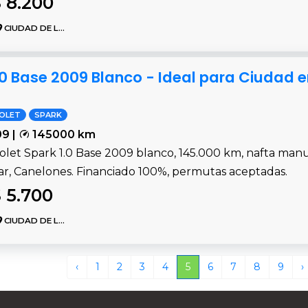
 8.200
CIUDAD DE LA COSTA
.0 Base 2009 Blanco - Ideal para Ciudad en
OLET
SPARK
9 |
145000 km
olet Spark 1.0 Base 2009 blanco, 145.000 km, nafta manu
nar, Canelones. Financiado 100%, permutas aceptadas.
 5.700
CIUDAD DE LA COSTA
‹
1
2
3
4
5
6
7
8
9
›