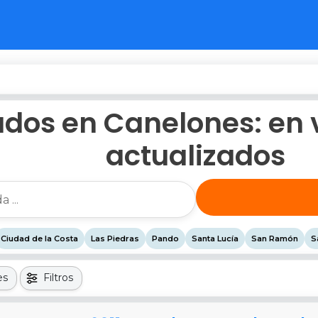
dos en Canelones: en 
actualizados
Ciudad de la Costa
Las Piedras
Pando
Santa Lucía
San Ramón
S
es
Filtros