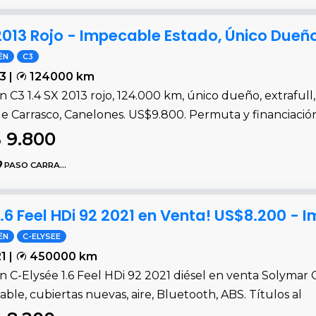
 2013 Rojo - Impecable Estado, Único Dueño
ËN
C3
3 |
124000 km
n C3 1.4 SX 2013 rojo, 124.000 km, único dueño, extrafull
e Carrasco, Canelones. US$9.800. Permuta y financiación
 9.800
PASO CARRASCO
1.6 Feel HDi 92 2021 en Venta! US$8.200 -
ËN
C-ELYSEE
1 |
450000 km
ën C-Elysée 1.6 Feel HDi 92 2021 diésel en venta Solyma
ble, cubiertas nuevas, aire, Bluetooth, ABS. Títulos al