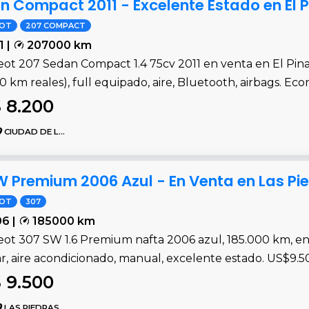
 Compact 2011 - Excelente Estado en El P
EOT
207 COMPACT
1 |
207000 km
ot 207 Sedan Compact 1.4 75cv 2011 en venta en El Pina
0 km reales), full equipado, aire, Bluetooth, airbags. Ec
 8.200
CIUDAD DE LA COSTA
W Premium 2006 Azul - En Venta en Las Pi
EOT
307
6 |
185000 km
ot 307 SW 1.6 Premium nafta 2006 azul, 185.000 km, en 
ar, aire acondicionado, manual, excelente estado. US$9.
 9.500
LAS PIEDRAS