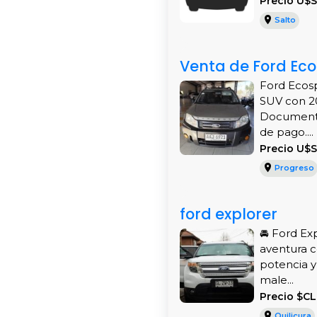
Precio U$
Salto
Venta de Ford Ecos
Ford Ecosp
SUV con 20
Documentac
de pago....
Precio U$S
Progreso
ford explorer
🚘 Ford Exp
aventura c
potencia y 
male...
Precio $C
Quilicura