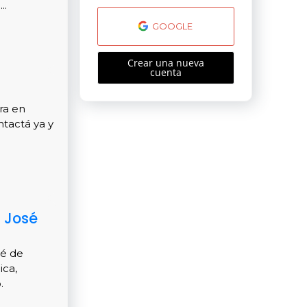
..
GOOGLE
Crear una nueva
cuenta
ra en
ntactá ya y
n José
sé de
ica,
.