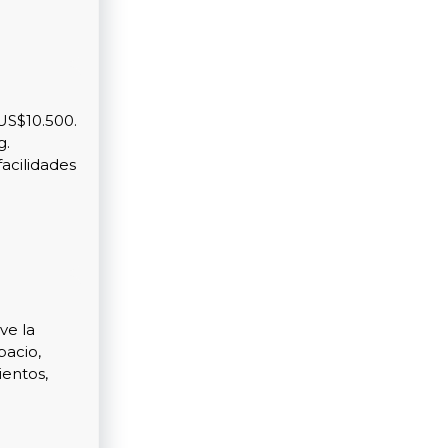
US$10.500.
g.
facilidades
ve la
pacio,
ientos,