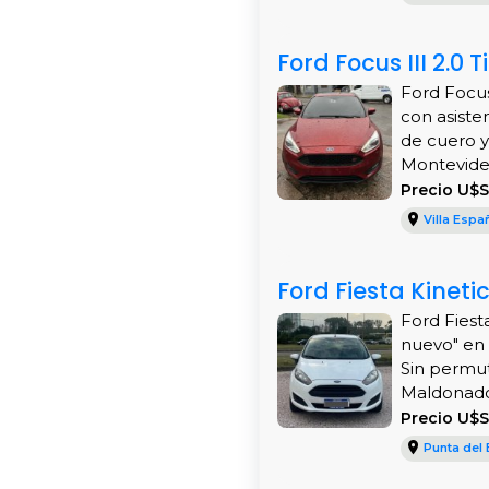
Ford Focus III 2.
Ford Focus
con asiste
de cuero y
Montevideo
Precio U$S
Villa Espa
Ford Fiesta Kineti
Ford Fiest
nuevo" en 
Sin permut
Maldonado!
Precio U$S
Punta del 