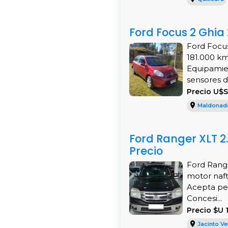
Ford Focus 2 Ghi
Ford Focus
181.000 km
Equipamien
sensores d
Precio U$
Maldonad
Ford Ranger XLT 2.
Precio
Ford Range
motor nafte
Acepta per
Concesi...
Precio $U 
Jacinto Ve