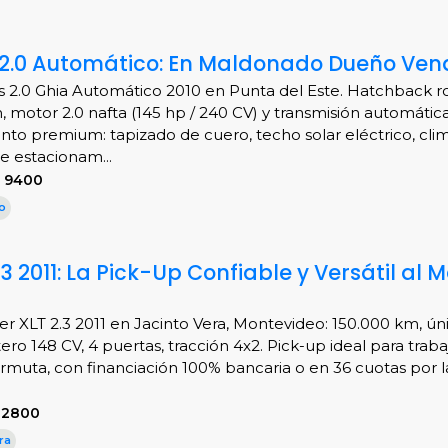
a 2.0 Automático: En Maldonado Dueño Ven
 2.0 Ghia Automático 2010 en Punta del Este. Hatchback r
, motor 2.0 nafta (145 hp / 240 CV) y transmisión automática
to premium: tapizado de cuero, techo solar eléctrico, clim
e estacionam...
S 9400
o
3 2011: La Pick-Up Confiable y Versátil al M
r XLT 2.3 2011 en Jacinto Vera, Montevideo: 150.000 km, ún
ro 148 CV, 4 puertas, tracción 4x2. Pick-up ideal para trabaj
muta, con financiación 100% bancaria o en 36 cuotas por la
12800
ra