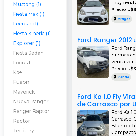
muy rendid
Mustang (1)
Precio U$S
Fiesta Max (1)
Artigas
Focus 2 (1)
Fiesta Kinetic (1)
Ford Ranger 2012 
Explorer (1)
Ford Range
Fiesta Sedan
buenas con
vení a verla.
Focus II
Precio U$
Ka+
Pando
Fusion
Maverick
Ford Ka 1.0 Fly Vi
Nueva Ranger
de Carrasco por U
Ranger Raptor
Ford Ka 1.
Carrasco, 
Raptor
Bluetooth 
Territory
Compacto, e