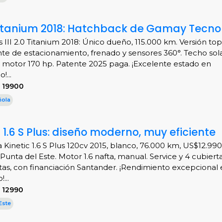
0 Titanium 2018: Hatchback de Gamay Tecno
 III 2.0 Titanium 2018: Único dueño, 115.000 km. Versión t
nte de estacionamiento, frenado y sensores 360°. Techo sola
 motor 170 hp. Patente 2025 paga. ¡Excelente estado en
!...
 19900
ñola
c 1.6 S Plus: diseño moderno, muy eficiente
a Kinetic 1.6 S Plus 120cv 2015, blanco, 76.000 km, US$12.99
Punta del Este. Motor 1.6 nafta, manual. Service y 4 cubiert
as, con financiación Santander. ¡Rendimiento excepcional 
...
 12990
Este