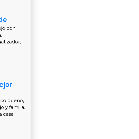
de
ojo con
.
atizador,
ejor
ico dueño,
o y familia.
 casa.