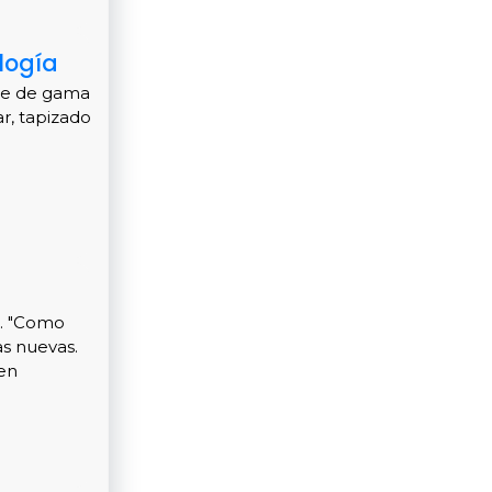
logía
ope de gama
r, tapizado
0. "Como
as nuevas.
en