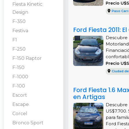
Precio U$S
Fiesta Kinetic
Paso Carr
Design
F-350
Ford Fiesta 2011: 
Festiva
Descubre e
F1
Motorland,
F-250
Financiaci
confortable
F-150 Raptor
Precio U$S
F-150
Ciudad de
F-1000
F-100
Ford Fiesta 1.6 M
Escort
en Artigas
Escape
Descubre e
US$7.700. 
Corcel
para famili
Bronco Sport
Ford Fiesta 