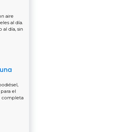
n aire
les al día.
al día, sin
 una
odiésel,
 para el
up completa