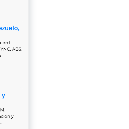
ezuelo,
Guard
SYNC, ABS.
a
 y
FM.
ción y
..