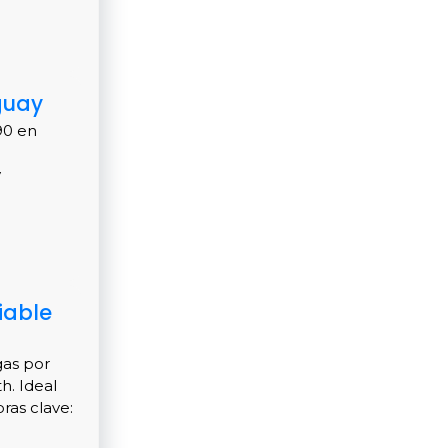
guay
90 en
.
y
iable
gas por
h. Ideal
ras clave: