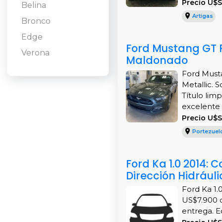
Precio U$
Belina
Artigas
Bronco
Edge
Ford Mustang GT P
Verona
Maldonado
Ford Must
Metallic. 
Título lim
excelente 
Precio U$
Portezuel
Ford Ka 1.0 2014:
Dirección Hidráuli
Ford Ka 1.0
US$7.900 c
entrega. E