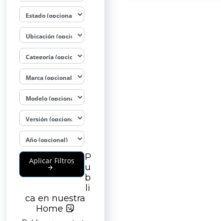
P
Aplicar Filtros
u
b
li
ca en nuestra
Home