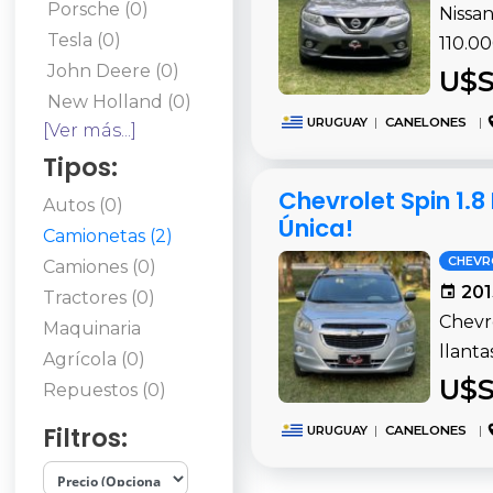
Porsche (0)
Nissan
Tesla (0)
110.00
John Deere (0)
U$S
New Holland (0)
URUGUAY
|
CANELONES
|
[Ver más...]
Tipos:
Chevrolet Spin 1.8
Autos (0)
Única!
Camionetas (2)
CHEVR
Camiones (0)
201
Tractores (0)
Chevro
Maquinaria
llanta
Agrícola (0)
U$S
Repuestos (0)
Filtros:
URUGUAY
|
CANELONES
|