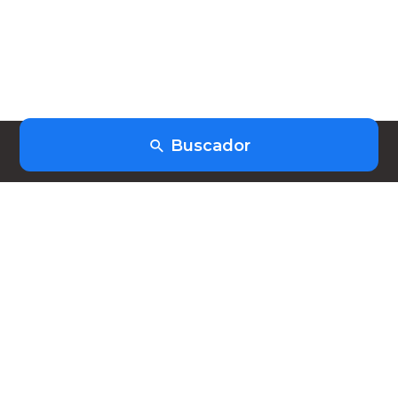
Buscador
(+598) 91403253
hola@heiwork.com
Planes
Nosotros
FAQ
Contacto