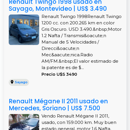
Renault Twingo 1998 usado en
Sayago, Montevideo | US$ 3.490
Renault Twingo 1998Renault Twingo
1200 cc. con 200.265 km en color
Gris Oscuro. USD 3.490.&nbsp;Motor
1.2 Nafta / Transmisi&oacute;n
Manual de 5 Velocidades /
Direcci&oacute;n
Mec&aacute;nica.Radio
AM/FM.&nbsp;El valor estimado de
la patente es de $...
Precio U$S 3490
Sayago
Renault Mégane II 2011 usado en
Mercedes, Soriano | US$ 7.500
Vendo Renault Mégane II 2011,
usado, con 159.000 km. Muy buen
estado general, motor 1.6 Nafta,