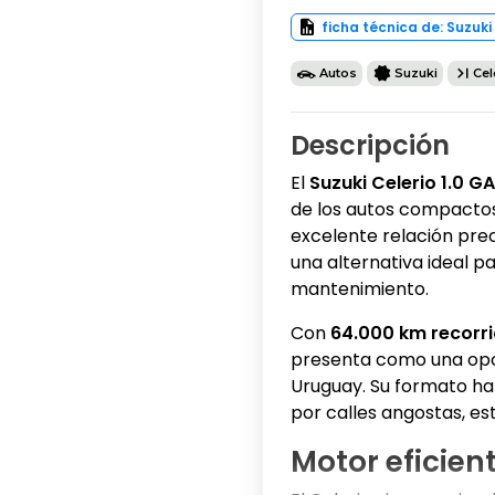
ficha técnica de: Suzuki
Autos
Suzuki
Cel
Descripción
El
Suzuki Celerio 1.0 G
de los autos compactos
excelente relación prec
una alternativa ideal p
mantenimiento.
Con
64.000 km recorr
presenta como una opci
Uruguay. Su formato h
por calles angostas, es
Motor eficien