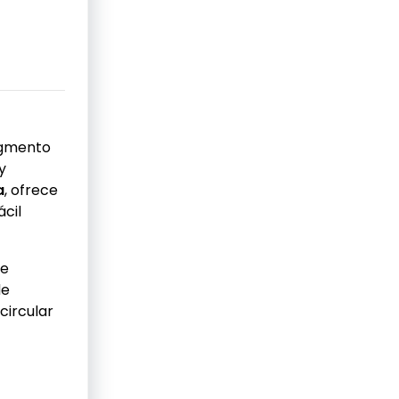
egmento
y
a
, ofrece
ácil
se
de
circular