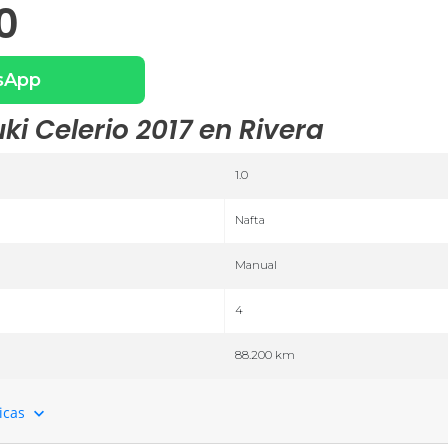
0
sApp
ki Celerio 2017 en Rivera
1.0
Nafta
Manual
4
88.200 km
ticas