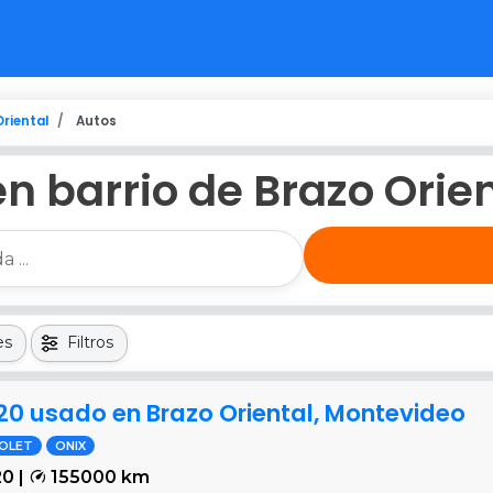
riental
Autos
n barrio de Brazo Orie
es
Filtros
20 usado en Brazo Oriental, Montevideo
OLET
ONIX
0 |
155000 km