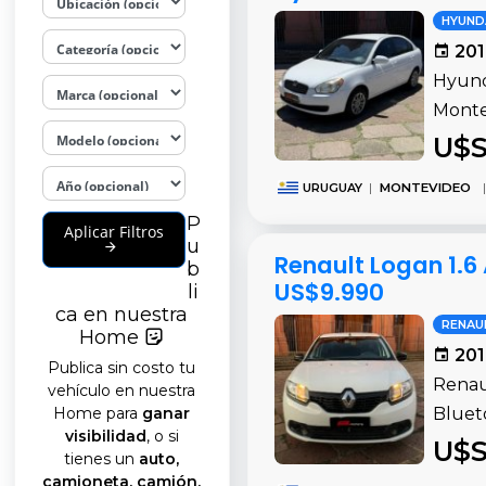
HYUND
201
Hyund
Montev
U$S
URUGUAY
|
MONTEVIDEO
|
P
Aplicar Filtros
u
Renault Logan 1.6
b
US$9.990
li
ca en nuestra
RENAU
Home
201
Publica sin costo tu
Renaul
vehículo en nuestra
Home para
ganar
Bluet
visibilidad
, o si
U$S
tienes un
auto,
camioneta, camión,