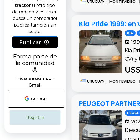
URUGUAY
|
MONTEVIDEO
|
tractor
u otro tipo
de rodado y estas en
busca un comprador
Kia Pride 1999: e
publica también sin
costo.
KIA
Publicar
199
Kia Pr
Forma parte de
CV) y 
la comunidad
U$S
Inicia sesión con
URUGUAY
|
MONTEVIDEO
|
Gmail
GOOGLE
PEUGEOT PARTNER 
PEUG
Registro
202
Descu
de ser