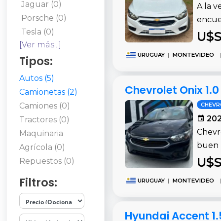
Jaguar (0)
A la v
Porsche (0)
encue
Tesla (0)
U$S
[Ver más...]
URUGUAY
|
MONTEVIDEO
|
Tipos:
Autos (5)
Chevrolet Onix 1.
Camionetas (2)
Camiones (0)
CHEVR
202
Tractores (0)
Chevro
Maquinaria
buen 
Agrícola (0)
U$S
Repuestos (0)
Filtros:
URUGUAY
|
MONTEVIDEO
|
Hyundai Accent 1.