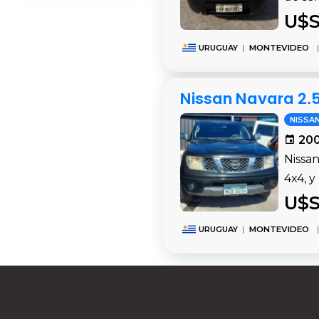
U$S
URUGUAY
|
MONTEVIDEO
|
Nissan Navara 2.5
NISSA
200
Nissan
4x4, y
U$S
URUGUAY
|
MONTEVIDEO
|