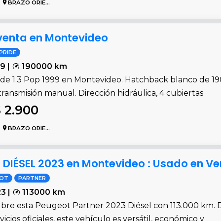
BRAZO ORIENTAL
n venta en Montevideo
PRIDE
9 |
190000 km
ide 1.3 Pop 1999 en Montevideo. Hatchback blanco de 190
transmisión manual. Dirección hidráulica, 4 cubiertas
 2.900
BRAZO ORIENTAL
DIÉSEL 2023 en Montevideo : Usado en Ve
EOT
PARTNER
3 |
113000 km
bre esta Peugeot Partner 2023 Diésel con 113.000 km. D
vicios oficiales, este vehículo es versátil, económico y