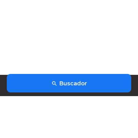
Buscador
(+598) 91403253
hola@heiwork.com