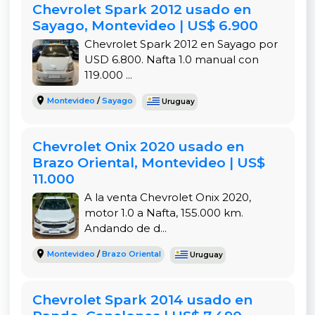
Otro gran punto a favor del Aveo es su relación
Chevrolet Spark 2012 usado en
precio-calidad, ya que se encuentra dentro de un
Sayago, Montevideo | US$ 6.900
rango accesible, manteniendo buenas
Chevrolet Spark 2012 en Sayago por
prestaciones generales. Esto lo convierte en un
USD 6.800. Nafta 1.0 manual con
modelo que mantiene valor en reventa y resulta
119.000 ...
atractivo para quienes priorizan un costo total de
Montevideo
/
Sayago
Uruguay
propiedad bajo. En resumen, es un sedán versátil
que cumple con lo esencial sin complicaciones, y
que todavía hoy sigue siendo una opción muy
Chevrolet Onix 2020 usado en
buscada en el mercado de autos usados de
Brazo Oriental, Montevideo | US$
Uruguay.
11.000
A la venta Chevrolet Onix 2020,
motor 1.0 a Nafta, 155.000 km.
Andando de d...
Montevideo
/
Brazo Oriental
Uruguay
Chevrolet Spark 2014 usado en