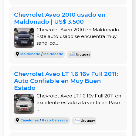
de rendimiento, eficiencia y bajo costo operativo
lo convierte en una opción atractiva para
Chevrolet Aveo 2010 usado en
conductores urbanos y familias pequeñas en
Maldonado | US$ 3.500
Uruguay.
Chevrolet Aveo 2010 en Maldonado.
Este auto usado se encuentra muy
El Chevrolet Aveo LS 1.6 2011 destaca por su
sano, co...
fiabilidad mecánica y su accesibilidad,
convirtiéndose en una excelente opción tanto
Maldonado
/
Maldonado
Uruguay
para quienes buscan su primer auto como para
familias pequeñas que necesitan un vehículo
Chevrolet Aveo LT 1.6 16v Full 2011:
rendidor para el día a día. Su tamaño compacto
Auto Confiable en Muy Buen
facilita el estacionamiento en zonas urbanas,
Estado
mientras que su interior cómodo y sencillo
Chevrolet Aveo LT 1.6 16v Full 2011 en
cumple con lo necesario para viajar con confort.
excelente estado a la venta en Paso
Además, la reputación de la marca Chevrolet en
...
Uruguay asegura una red de talleres y mecánicos
familiarizados con este modelo, lo que facilita aún
Canelones
/
Paso Carrasco
Uruguay
más su mantenimiento.