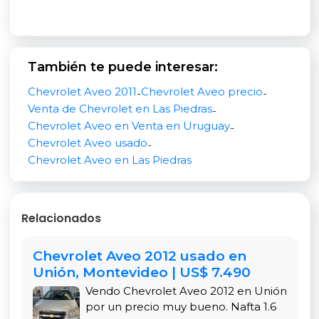
Cumple con la normativa de emisiones
Euro 5
, lo
que lo hace respetuoso con el medio ambiente.
También te puede interesar:
Dimensiones y Capacidad
Con una longitud de
4.039 mm
, una anchura de
Chevrolet Aveo 2011
Chevrolet Aveo precio
-
-
1.735 mm
y una altura de
1.517 mm
, el Aveo LS
Venta de Chevrolet en Las Piedras
-
ofrece un espacio interior cómodo para cinco
Chevrolet Aveo en Venta en Uruguay
-
pasajeros. Su maletero tiene una capacidad de
Chevrolet Aveo usado
-
290 litros
, ampliable a
653 litros
con los asientos
Chevrolet Aveo en Las Piedras
traseros abatidos, proporcionando espacio
suficiente para equipaje o compras.
Relacionados
Seguridad y Equipamiento
En términos de seguridad, el Aveo LS incluye:
Chevrolet Aveo 2012 usado en
Frenos ABS
Unión, Montevideo | US$ 7.490
Vendo Chevrolet Aveo 2012 en Unión
Airbags frontales
por un precio muy bueno. Nafta 1.6