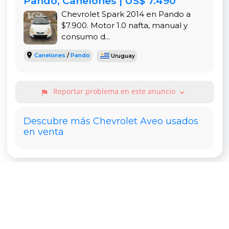
Pando, Canelones | US$ 7.490
Chevrolet Spark 2014 en Pando a
$7.900. Motor 1.0 nafta, manual y
consumo d...
Canelones
/
Pando
Uruguay
Reportar problema en este anuncio
expand_more
flag
Descubre más Chevrolet Aveo usados
en venta