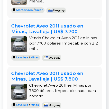
manua...
Cinturones de seguridad de tres puntos
Montevideo
/
Unión
Uruguay
Estructura de carrocería reforzada
Además, cuenta con dirección asistida hidráulica,
Chevrolet Aveo 2011 usado en
aire acondicionado y sistema de audio con radio y
Minas, Lavalleja | US$ 7.700
reproductor de CD.
Vendo Chevrolet Aveo 2011 en Minas
Mantenimiento y Disponibilidad de Repuestos
por 7700 dólares. Impecable con 212
mil ...
El Chevrolet Aveo es conocido por su bajo costo
de mantenimiento y la amplia disponibilidad de
Lavalleja
/
Minas
Uruguay
repuestos en el mercado uruguayo. Su mecánica
sencilla permite realizar servicios de rutina sin
Chevrolet Aveo 2011 usado en
complicaciones, lo que se traduce en ahorro a
Minas, Lavalleja | US$ 7.800
largo plazo para el propietario.
Chevrolet Aveo 2011 en Minas por
Conclusión: Una Opción Económica y Confiable
7800 dólares. Impecable, nada para
Si estás buscando un sedán compacto,
hacerle...
económico y confiable, el
Chevrolet Aveo LS 1.6
Lavalleja
/
Minas
Uruguay
2011
es una excelente elección. Su combinación