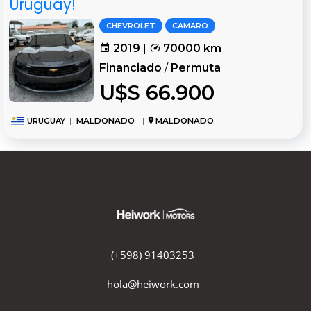
Uruguay!
CHEVROLET
CAMARO
2019 |
70000 km
Financiado
/
Permuta
U$S 66.900
URUGUAY
|
MALDONADO
|
MALDONADO
(+598) 91403253
hola@heiwork.com