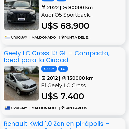
2022 |
80000 km
Audi Q5 Sportback...
U$S 68.900
URUGUAY
|
MALDONADO
|
PUNTA DEL ESTE
Geely LC Cross 1.3 GL – Compacto,
Ideal para la Ciudad
GEELY
LC
2012 |
150000 km
El Geely LC Cross...
U$S 7.400
URUGUAY
|
MALDONADO
|
SAN CARLOS
Renault Kwid 1.0 Zen en piriápolis –