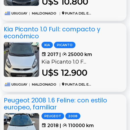
U$S 10.800
URUGUAY
|
MALDONADO
|
PUNTA DEL ESTE
Kia Picanto 1.0 Full: compacto y
económico
KIA
PICANTO
2017 |
25000 km
Kia Picanto 1.0 F...
U$S 12.900
URUGUAY
|
MALDONADO
|
PUNTA DEL ESTE
Peugeot 2008 1.6 Feline: con estilo
europeo, familiar
PEUGEOT
2008
2018 |
110000 km