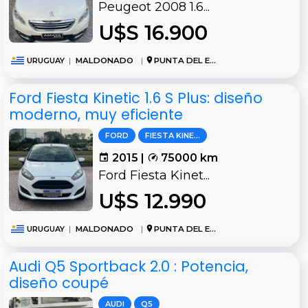
Peugeot 2008 1.6...
U$S 16.900
URUGUAY
|
MALDONADO
|
PUNTA DEL ESTE
Ford Fiesta Kinetic 1.6 S Plus: diseño
moderno, muy eficiente
FORD
FIESTA KINETIC
2015 |
75000 km
Ford Fiesta Kinet...
U$S 12.990
URUGUAY
|
MALDONADO
|
PUNTA DEL ESTE
Audi Q5 Sportback 2.0 : Potencia,
diseño coupé
AUDI
Q5