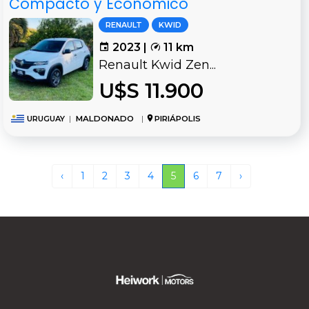
Compacto y Económico
RENAULT
KWID
2023 |
11 km
Renault Kwid Zen...
U$S 11.900
URUGUAY
|
MALDONADO
|
PIRIÁPOLIS
‹
1
2
3
4
5
6
7
›