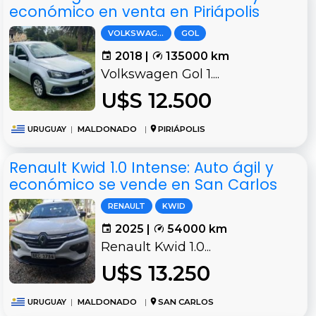
económico en venta en Piriápolis
VOLKSWAGEN
GOL
2018 |
135000 km
Volkswagen Gol 1....
U$S 12.500
URUGUAY
|
MALDONADO
|
PIRIÁPOLIS
Renault Kwid 1.0 Intense: Auto ágil y
económico se vende en San Carlos
RENAULT
KWID
2025 |
54000 km
Renault Kwid 1.0...
U$S 13.250
URUGUAY
|
MALDONADO
|
SAN CARLOS