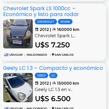
Chevrolet Spark LS 1000cc –
Económico y listo para rodar
CHEVROLET
SPARK
2012 |
160000 km
Chevrolet Spark L...
U$S 7.250
URUGUAY
|
MALDONADO
|
SAN CARLOS
Geely LC 1.3 – Compacto y económico
GEELY
LC
2012 |
150000 km
Geely LC 1.3 en v...
U$S 6.500
URUGUAY
|
MALDONADO
|
SAN CARLOS