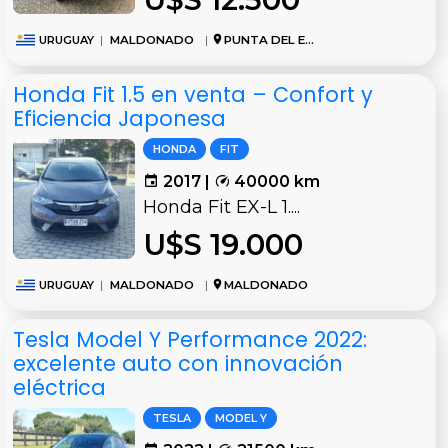
URUGUAY
|
MALDONADO
|
PUNTA DEL ESTE
Honda Fit 1.5 en venta – Confort y
Eficiencia Japonesa
HONDA
FIT
2017 |
40000 km
Honda Fit EX-L 1....
U$S 19.000
URUGUAY
|
MALDONADO
|
MALDONADO
Tesla Model Y Performance 2022:
excelente auto con innovación
eléctrica
TESLA
MODEL Y