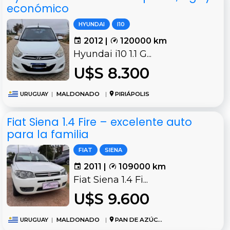
económico
HYUNDAI
I10
2012 |
120000 km
Hyundai i10 1.1 G...
U$S 8.300
URUGUAY
|
MALDONADO
|
PIRIÁPOLIS
Fiat Siena 1.4 Fire – excelente auto
para la familia
FIAT
SIENA
2011 |
109000 km
Fiat Siena 1.4 Fi...
U$S 9.600
URUGUAY
|
MALDONADO
|
PAN DE AZÚCAR