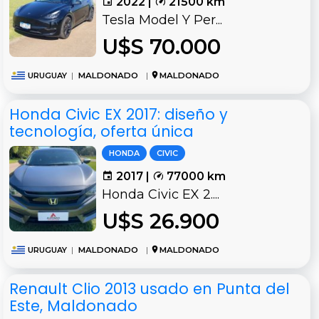
2022 |
21500 km
Tesla Model Y Per...
U$S 70.000
URUGUAY
|
MALDONADO
|
MALDONADO
Honda Civic EX 2017: diseño y
tecnología, oferta única
HONDA
CIVIC
2017 |
77000 km
Honda Civic EX 2....
U$S 26.900
URUGUAY
|
MALDONADO
|
MALDONADO
Renault Clio 2013 usado en Punta del
Este, Maldonado