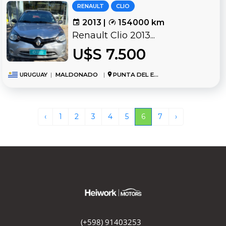
RENAULT
CLIO
2013 |
154000 km
Renault Clio 2013...
U$S 7.500
URUGUAY
|
MALDONADO
|
PUNTA DEL ESTE
‹
1
2
3
4
5
6
7
›
(+598) 91403253