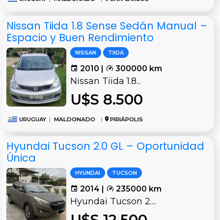
Nissan Tiida 1.8 Sense Sedán Manual –
Espacio y Buen Rendimiento
NISSAN
TIIDA
2010 |
300000 km
Nissan Tiida 1.8...
U$S 8.500
URUGUAY
|
MALDONADO
|
PIRIÁPOLIS
Hyundai Tucson 2.0 GL – Oportunidad
Única
HYUNDAI
TUCSON
2014 |
235000 km
Hyundai Tucson 2....
U$S 12.500