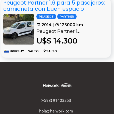
Peugeot Partner 1.6 para 5 pasajeros:
camioneta con buen espacio
PEUGEOT
PARTNER
2014 |
125000 km
Peugeot Partner 1...
U$S 14.300
URUGUAY
|
SALTO
|
SALTO
(+598) 91403253
hola@heiwork.com