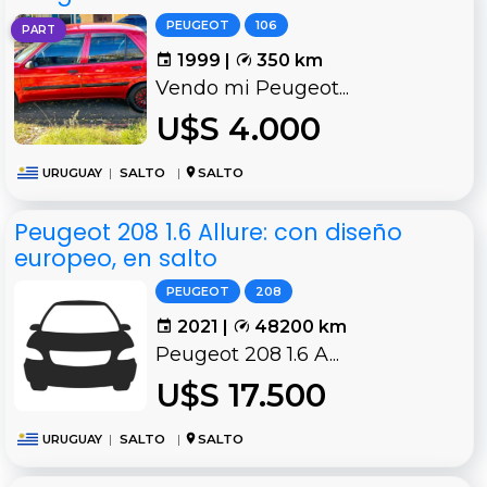
PEUGEOT
106
PART
1999 |
350 km
Vendo mi Peugeot...
U$S 4.000
URUGUAY
|
SALTO
|
SALTO
Peugeot 208 1.6 Allure: con diseño
europeo, en salto
PEUGEOT
208
2021 |
48200 km
Peugeot 208 1.6 A...
U$S 17.500
URUGUAY
|
SALTO
|
SALTO