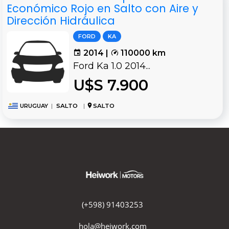
Económico Rojo en Salto con Aire y
Dirección Hidráulica
FORD
KA
2014 |
110000 km
Ford Ka 1.0 2014...
U$S 7.900
URUGUAY
|
SALTO
|
SALTO
(+598) 91403253
hola@heiwork.com