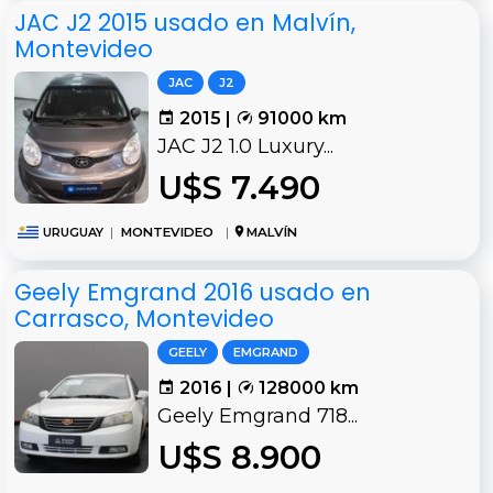
JAC J2 2015 usado en Malvín,
Montevideo
JAC
J2
2015 |
91000 km
JAC J2 1.0 Luxury...
U$S 7.490
URUGUAY
|
MONTEVIDEO
|
MALVÍN
Geely Emgrand 2016 usado en
Carrasco, Montevideo
GEELY
EMGRAND
2016 |
128000 km
Geely Emgrand 718...
U$S 8.900