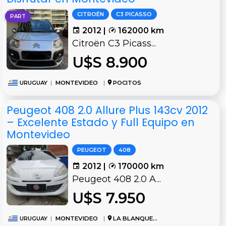
CITROËN
C3 PICASSO
PART
2012 |
162000 km
Citroën C3 Picass...
U$S 8.900
URUGUAY
|
MONTEVIDEO
|
POCITOS
Peugeot 408 2.0 Allure Plus 143cv 2012
– Excelente Estado y Full Equipo en
Montevideo
PEUGEOT
408
2012 |
170000 km
Peugeot 408 2.0 A...
U$S 7.950
URUGUAY
|
MONTEVIDEO
|
LA BLANQUEADA