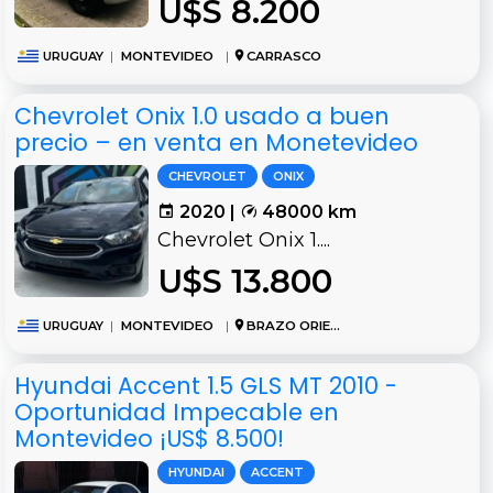
U$S 8.200
URUGUAY
|
MONTEVIDEO
|
CARRASCO
Chevrolet Onix 1.0 usado a buen
precio – en venta en Monetevideo
CHEVROLET
ONIX
2020 |
48000 km
Chevrolet Onix 1....
U$S 13.800
URUGUAY
|
MONTEVIDEO
|
BRAZO ORIENTAL
Hyundai Accent 1.5 GLS MT 2010 -
Oportunidad Impecable en
Montevideo ¡US$ 8.500!
HYUNDAI
ACCENT