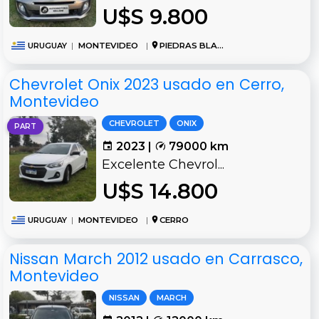
U$S 9.800
URUGUAY
|
MONTEVIDEO
|
PIEDRAS BLANCAS
Chevrolet Onix 2023 usado en Cerro,
Montevideo
CHEVROLET
ONIX
PART
2023 |
79000 km
Excelente Chevrol...
U$S 14.800
URUGUAY
|
MONTEVIDEO
|
CERRO
Nissan March 2012 usado en Carrasco,
Montevideo
NISSAN
MARCH