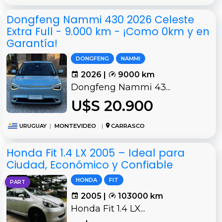
Dongfeng Nammi 430 2026 Celeste
Extra Full - 9.000 km - ¡Como 0km y en
Garantía!
DONGFENG
NAMMI
2026 |
9000 km
Dongfeng Nammi 43...
U$S 20.900
URUGUAY
|
MONTEVIDEO
|
CARRASCO
Honda Fit 1.4 LX 2005 – Ideal para
Ciudad, Económico y Confiable
HONDA
FIT
PART
2005 |
103000 km
Honda Fit 1.4 LX...