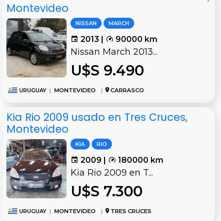
Montevideo
NISSAN
MARCH
2013 |
90000 km
Nissan March 2013...
U$S 9.490
URUGUAY
|
MONTEVIDEO
|
CARRASCO
Kia Rio 2009 usado en Tres Cruces,
Montevideo
KIA
RIO
2009 |
180000 km
Kia Rio 2009 en T...
U$S 7.300
URUGUAY
|
MONTEVIDEO
|
TRES CRUCES