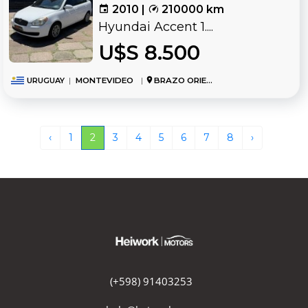
2010 |
210000 km
Hyundai Accent 1....
U$S 8.500
URUGUAY
|
MONTEVIDEO
|
BRAZO ORIENTAL
‹
1
2
3
4
5
6
7
8
›
(+598) 91403253