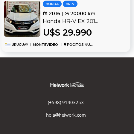
HONDA
HR-V
2016 |
70000 km
Honda HR-V EX 201...
U$S 29.990
URUGUAY
|
MONTEVIDEO
|
POCITOS NUEVO
(+598) 91403253
hola@heiwork.com