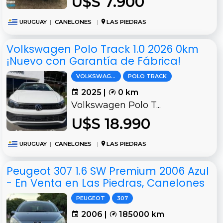
U$S 7.900
URUGUAY
|
CANELONES
|
LAS PIEDRAS
Volkswagen Polo Track 1.0 2026 0km
¡Nuevo con Garantía de Fábrica!
VOLKSWAGEN
POLO TRACK
2025 |
0 km
Volkswagen Polo T...
U$S 18.990
URUGUAY
|
CANELONES
|
LAS PIEDRAS
Peugeot 307 1.6 SW Premium 2006 Azul
- En Venta en Las Piedras, Canelones
PEUGEOT
307
2006 |
185000 km