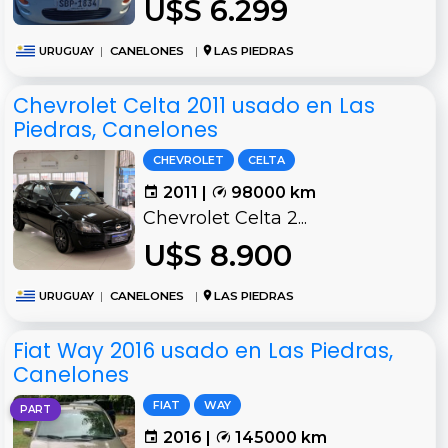
U$S 6.299
URUGUAY
|
CANELONES
|
LAS PIEDRAS
Chevrolet Celta 2011 usado en Las
Piedras, Canelones
CHEVROLET
CELTA
2011 |
98000 km
Chevrolet Celta 2...
U$S 8.900
URUGUAY
|
CANELONES
|
LAS PIEDRAS
Fiat Way 2016 usado en Las Piedras,
Canelones
FIAT
WAY
PART
2016 |
145000 km