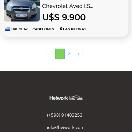
Chevrolet Aveo LS...
U$S 9.900
URUGUAY
|
CANELONES
|
LAS PIEDRAS
‹
1
2
›
(+598) 91403253
hola@heiwork.com