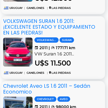
URUGUAY
|
CANELONES
|
LAS PIEDRAS
VOLKSWAGEN SURAN 1.6 2011:
¡EXCELENTE ESTADO Y EQUIPAMIENTO
EN LAS PIEDRAS!
VOLKSWAGEN
SURAN
2011 |
177171 km
VW Suran 1.6 2011...
U$S 11.500
URUGUAY
|
CANELONES
|
LAS PIEDRAS
Chevrolet Aveo LS 1.6 2011 – Sedán
Economico
CHEVROLET
AVEO
2011 |
98000 km