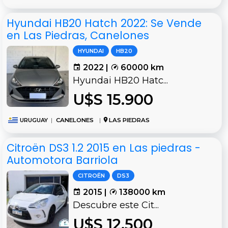
Hyundai HB20 Hatch 2022: Se Vende
en Las Piedras, Canelones
HYUNDAI
HB20
2022 |
60000 km
Hyundai HB20 Hatc...
U$S 15.900
URUGUAY
|
CANELONES
|
LAS PIEDRAS
Citroën DS3 1.2 2015 en Las piedras -
Automotora Barriola
CITROËN
DS3
2015 |
138000 km
Descubre este Cit...
U$S 12.500