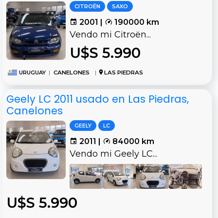
CITROËN
SAXO
2001 |
190000 km
Vendo mi Citroën...
U$S 5.990
URUGUAY
|
CANELONES
|
LAS PIEDRAS
Geely LC 2011 usado en Las Piedras,
Canelones
GEELY
LC
2011 |
84000 km
Vendo mi Geely LC...
U$S 5.990