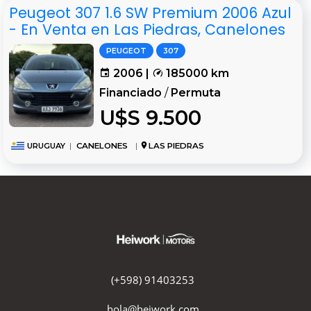
Peugeot 307 1.6 SW Premium 2006 Azul
- En Venta en Las Piedras, Canelones
PEUGEOT
307
2006 |
185000 km
Financiado
/
Permuta
U$S 9.500
URUGUAY
|
CANELONES
|
LAS PIEDRAS
(+598) 91403253
hola@heiwork.com