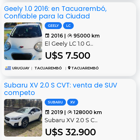
Geely 1.0 2016: en Tacuarembó,
Confiable para la Ciudad
GEELY
LC
2016 |
95000 km
El Geely LC 1.0 G...
U$S 7.500
URUGUAY
|
TACUAREMBÓ
|
TACUAREMBÓ
Subaru XV 2.0 S CVT: venta de SUV
competo
SUBARU
XV
2019 |
128000 km
Subaru XV 2.0 S C...
U$S 32.900