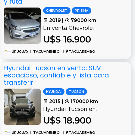
y ruta
CHEVROLET
PRISMA
2019 |
79000 km
En venta Chevrole...
U$S 16.900
URUGUAY
|
TACUAREMBÓ
|
TACUAREMBÓ
Hyundai Tucson en venta: SUV
espacioso, confiable y lista para
transferir
HYUNDAI
TUCSON
2015 |
170000 km
Hyundai Tucson en...
U$S 18.900
URUGUAY
|
TACUAREMBÓ
|
TACUAREMBÓ