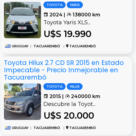
TOYOTA
YARIS
2024 |
138000 km
Toyota Yaris XLS...
U$S 19.990
URUGUAY
|
TACUAREMBÓ
|
TACUAREMBÓ
Toyota Hilux 2.7 CD SR 2015 en Estado
Impecable - Precio Inmejorable en
Tacuarembó
TOYOTA
HILUX
2015 |
240000 km
Descubre la Toyot...
U$S 20.000
URUGUAY
|
TACUAREMBÓ
|
TACUAREMBÓ