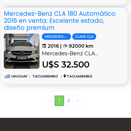
Mercedes-Benz CLA 180 Automático
2016 en venta: Excelente estado,
diseño premium
MERCEDES-BENZ
CLASE CLA
2016 |
92000 km
Mercedes-Benz CLA...
U$S 32.500
URUGUAY
|
TACUAREMBÓ
|
TACUAREMBÓ
‹
1
2
›