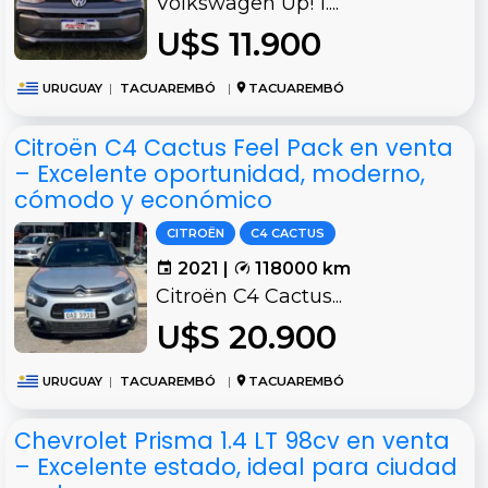
Volkswagen Up! 1....
U$S 11.900
URUGUAY
|
TACUAREMBÓ
|
TACUAREMBÓ
Citroën C4 Cactus Feel Pack en venta
– Excelente oportunidad, moderno,
cómodo y económico
CITROËN
C4 CACTUS
2021 |
118000 km
Citroën C4 Cactus...
U$S 20.900
URUGUAY
|
TACUAREMBÓ
|
TACUAREMBÓ
Chevrolet Prisma 1.4 LT 98cv en venta
– Excelente estado, ideal para ciudad