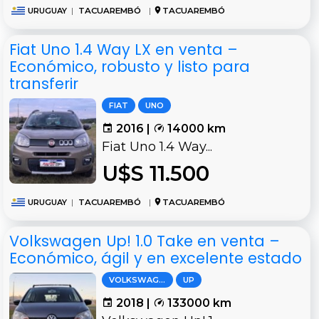
URUGUAY
|
TACUAREMBÓ
|
TACUAREMBÓ
Fiat Uno 1.4 Way LX en venta –
Económico, robusto y listo para
transferir
FIAT
UNO
2016 |
14000 km
Fiat Uno 1.4 Way...
U$S 11.500
URUGUAY
|
TACUAREMBÓ
|
TACUAREMBÓ
Volkswagen Up! 1.0 Take en venta –
Económico, ágil y en excelente estado
VOLKSWAGEN
UP
2018 |
133000 km