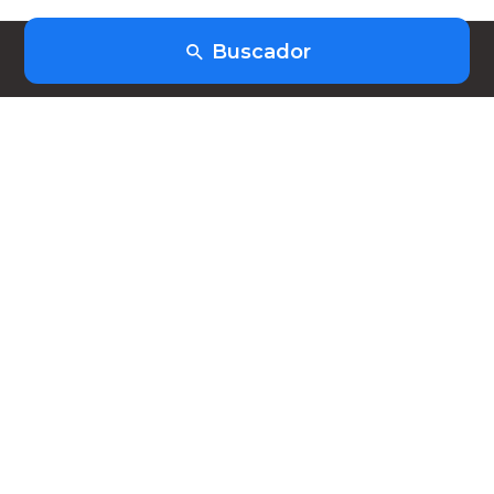
Buscador
(+598) 91403253
hola@heiwork.com
Planes
Nosotros
FAQ
Contacto
Nuestras Redes
Síguenos para enterarte de nuestras las últimas
novedades.