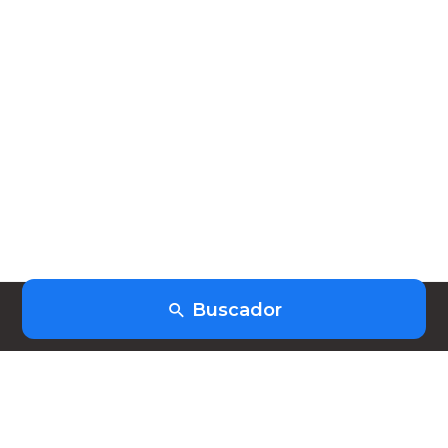
Buscador
(+598) 91403253