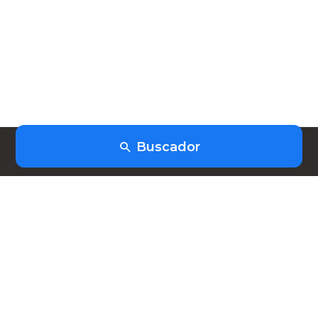
Buscador
(+598) 91403253
hola@heiwork.com