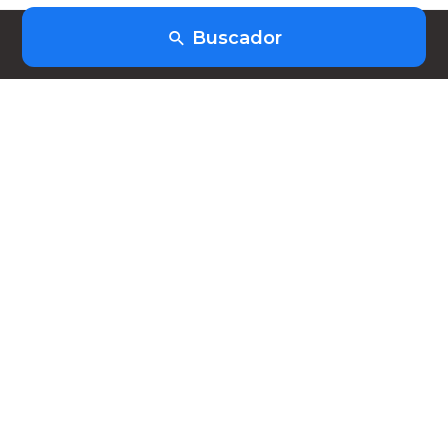
Buscador
(+598) 91403253
hola@heiwork.com
Planes
Nosotros
FAQ
Contacto
Nuestras Redes
Síguenos para enterarte de nuestras las últimas
novedades.